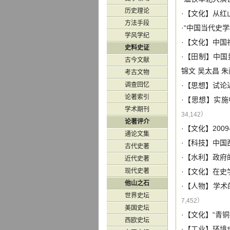
历史理论
·【
文化
】
从红
方法手段
·
“中国当代史学
学风学纪
·【
文化
】
中国
史料史证
·【
田制
】
中国
古今文献
锦文
吴太昌
朱
考古文物
调查回忆
·【
思想
】
试论
论著索引
·【
思想
】
实施
学术期刊
34,142）
论著评介
·【
文化
】
20
通论文集
·【
科技
】
中国
古代史著
·【
水利
】
政府
近代史著
现代史著
·【
文化
】
在史
他山之石
·【
人物
】
学术
世界史坛
7,452）
美国史坛
·【
文化
】
“青
西欧史坛
·【
工业
】
环境