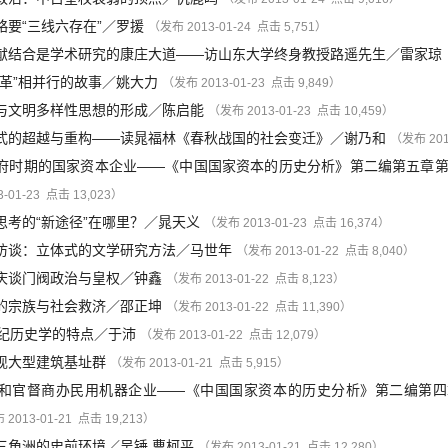
要“三线六存在”
／
罗援
（发布 2013-01-24 点击 5,751）
献结合是学术研究的康庄大道——访山东大学终身教授路遥先生
／
雷家琼
革”相并行的故事
／
姚大力
（发布 2013-01-23 点击 9,849）
与文明多样性思想的形成
／
陈启能
（发布 2013-01-23 点击 10,459）
式的超越与重构——读晁福林《春秋战国的社会变迁》
／
谢乃和
（发布 201
府时期的国家资本企业——《中国国家资本的历史分析》第二编第五章
-01-23 点击 13,023）
思考的“新途径”在哪里？
／
晁天义
（发布 2013-01-23 点击 16,374）
访谈：立体式的文学研究方法
／
马世年
（发布 2013-01-22 点击 8,040）
庆谈门阀政治与皇权
／
钟鑫
（发布 2013-01-22 点击 8,123）
的宗族与社会救济
／
邵正坤
（发布 2013-01-22 点击 11,390）
世纪历史学的特点
／
于沛
（发布 2013-01-22 点击 12,079）
现大型建筑基址群
（发布 2013-01-21 点击 5,915）
和官督商办民用机器企业——《中国国家资本的历史分析》第二编第四
2013-01-21 点击 19,213）
三角洲的史前环境
／
吴锤
曹柯平
（发布 2013-01-21 点击 12,280）