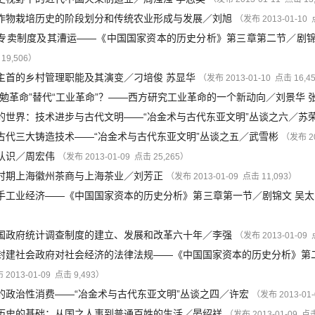
作物栽培历史的阶段划分和传统农业形成与发展
／
刘旭
（发布 2013-01-10 
专卖制度及其漕运——《中国国家资本的历史分析》第三章第二节
／
剧
 19,506）
主首的乡村管理职能及其演变
／
刁培俊
苏显华
（发布 2013-01-10 点击 16,4
勤勉革命”替代“工业革命”？——西方研究工业革命的一个新动向
／
刘景华
的世界：技术进步与古代文明——“冶金术与古代东亚文明”丛谈之六
／
苏
古代三大铸造技术——“冶金术与古代东亚文明”丛谈之五
／
武雪彬
（发布 20
认识
／
周宏伟
（发布 2013-01-09 点击 25,265）
时期上海徽州茶商与上海茶业
／
刘芳正
（发布 2013-01-09 点击 11,093）
手工业经济——《中国国家资本的历史分析》第三章第一节
／
剧锦文
吴太
）
国政府统计调查制度的建立、发展和改革六十年
／
李强
（发布 2013-01-09 
封建社会政府对社会经济的法律法规——《中国国家资本的历史分析》第
2013-01-09 点击 9,493）
的政治性消费——“冶金术与古代东亚文明”丛谈之四
／
许宏
（发布 2013-01-
历史的基础：从国之人事到普通百姓的生活
／
晏绍祥
（发布 2013-01-09 点击