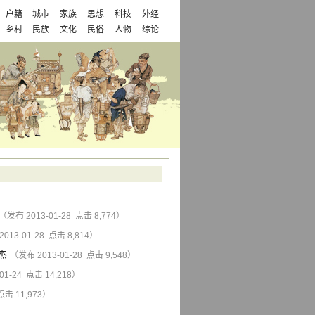
户籍
城市
家族
思想
科技
外经
乡村
民族
文化
民俗
人物
综论
（发布 2013-01-28 点击 8,774）
013-01-28 点击 8,814）
杰
（发布 2013-01-28 点击 9,548）
01-24 点击 14,218）
点击 11,973）