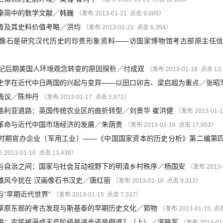
秦简中的数学文献
／
韩巍
（发布 2013-01-21 点击 9,089）
者及其史料价值考略
／
洪均
（发布 2013-01-21 点击 6,354）
像石是研究汉代历史的珍贵形象资料——访国家博物馆考古部原主任
世纪后期美国人环境观念转变的原因探析
／
付成双
（发布 2013-01-18 点击 13
史学在近代中日两国的兴起与变异——以田口卯吉、梁启超为重点
／
张昭
浅议
／
陈仲丹
（发布 2013-01-17 点击 5,971）
格利亚道路：英国传统农业区的曲折转型
／
刘景华
崔洪健
（发布 2013-01-
革命与近代中国市场经济的发展
／
朱荫贵
（发布 2013-01-16 点击 17,953）
时期官办企业（军用工业）——《中国国家资本的历史分析》第二编第
2013-01-16 点击 13,438）
与自治之间：国家与社会互动视野下的明清乡村秩序
／
杨国安
（发布 2013-
雄风今犹在 汉画像石书汉史
／
唐红丽
（发布 2013-01-16 点击 9,313）
与“早期近代世界”
（发布 2013-01-15 点击 7,337）
草原东部的考古发现与斯基泰的早期历史文化
／
郭物
（发布 2013-01-15 点击
讲：农民被逼成无产阶级是进步还是倒退？（上）
／
温铁军
（发布 2013-01