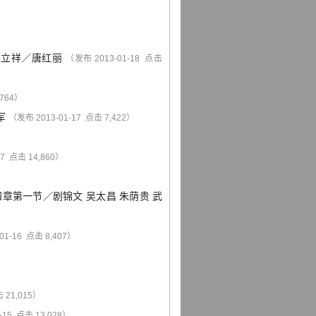
信立祥
／
唐红丽
（发布 2013-01-18 点击
,764）
军
（发布 2013-01-17 点击 7,422）
17 点击 14,860）
四章第一节
／
剧锦文
吴太昌
朱荫贵
武
01-16 点击 8,407）
 21,015）
-15 点击 13,028）