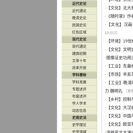
近代史论
·【
文化
】
北大
近代通论
·
《随时录》作
晚清史论
·【
文化
】
汉画
民国史论
红色区域
10,012）
现代史论
·【
环境
】
19
现代通论
·【
文化
】
文明
建国初期
·
图像证史功用
文革十年
·【
工业
】
东盎
改革开放
·【
市场
】
辛亥
学科春秋
学科发展
·【
工业
】
晩清
专题述评
力
魏明孔
（发布 
年度述评
·【
乡村
】
控制
学人学术
·【
文化
】
大汉
动态信息
·【
文化
】
中国
史观史法
·【
文化
】
欧亚
史学理论
史学领域
·
温铁军北大演