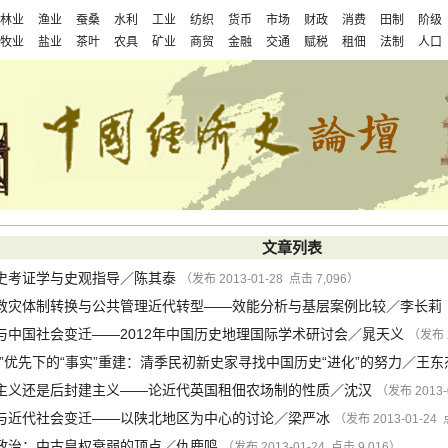
林业
渔业
蚕桑
水利
工业
纺织
货币
市场
财政
消费
田制
阶级
牧业
盐业
茶叶
农具
矿业
商贸
金融
交通
赋税
租佃
法制
人口
文章列表
史考证学与史观指导
／
陈其泰
（发布 2013-01-28 点击 7,096）
救灾体制转换与公共管理近代转型——效能分析与基层案例比较
／
李长莉
与中国社会变迁——2012年中国历史地理国际学术研讨会
／
晁天义
（发布 2
值”优先下的“事实”重建：清季民初新史家寻找中国历史“进化”的努力
／
王东
主义还是后封建主义——论近代英国租佃农场制的性质
／
沈汉
（发布 2013-
与近代社会变迁——以陕北地区为中心的讨论
／
梁严冰
（发布 2013-01-24 
政治：中古皇权衰弱的顶点
／
仇鹿鸣
（发布 2013-01-24 点击 9,016）