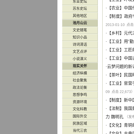
东亚史坛
·【
农业
】
中国
苏东史坛
其他地区
·【
制度
】
政府
池月山云
2013-01-10 点击
文史随笔
·【
乡村
】
元代
知识小品
·【
工业
】
用“
诗词清话
·【
工业
】
工匠
文艺点评
·【
工业
】
中国
小说演义
现实关怀
·
云梦问题的新
经济纵横
·【
茶叶
】
民国
社会聚焦
·【
工业
】
官营
政法论衡
09 点击 22,673
思想争鸣
·【
制度
】
新中
资源环境
·【
法制
】
我国
文化科教
国际外交
力
魏明孔
（发布 
民族区域
·【
文化
】
青铜
当代三农
·【
文化
】
古典