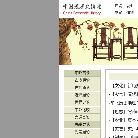
环境
农业
灾害
作物
中外古今
古今通论
·【
文化
】
新历
古代通论
·【
灾害
】
清代
近世通论
世界史论
·
华北历史地理
中外比较
·【
思想
】
“价
旁通类鉴
·【
农业
】
资本
先秦史论
·【
灾害
】
灾荒
先秦通论
·【
制度
】
门阀