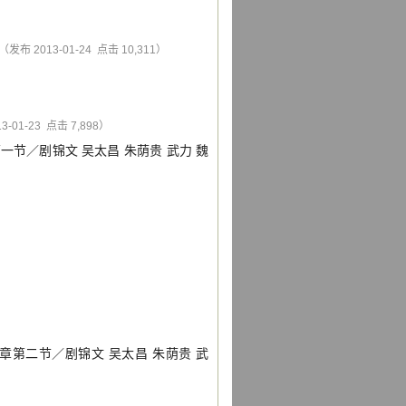
（发布 2013-01-24 点击 10,311）
3-01-23 点击 7,898）
第一节
／
剧锦文
吴太昌
朱荫贵
武力
魏
章第二节
／
剧锦文
吴太昌
朱荫贵
武