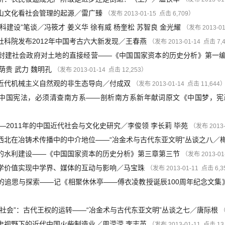
山文化看社会管理的起源
／
雷广臻
（发布 2013-01-15 点击 6,709）
科建设”笔谈
／
冯筱才
姜义华
徐有威
杨奎松
苏智良
金光耀
（发布 2013-01
社科院发布2012年中国考古六大新发现
／
王春燕
（发布 2013-01-14 点击 7,
封建社会政府对土地的直接经营——《中国国家资本的历史分析》第一
荫贵
武力
魏明孔
（发布 2013-01-14 点击 12,253）
近代机械主义自然观的非生态导向
／
付成双
（发布 2013-01-14 点击 11,644
中国宪法，必须清查南方系——剖析南方系新年献词原文《中国梦，宪
09—2011年的中国近代社会与文化史研究
／
李俊领
李长莉
毕苑
（发布 2013-
西北在冶铸术传播中的中介地位——“冶金术与古代东亚文明”丛谈之八
／
的水利建设——《中国国家资本的历史分析》第三章第三节
（发布 2013-01
学价值实现中学界、媒体的互动与影响
／
马宝珠
（发布 2013-01-11 点击 6,
的追思与探索——记《相聚休休亭——傅衣凌教授诞辰100周年纪念文集
铜社会”：古代王权的运转——“冶金术与古代东亚文明”丛谈之七
／
唐际根
（
史视野下的近代中国火柴制造业
／
周滢滢
李志英
（发布 2013-01-11 点击 13