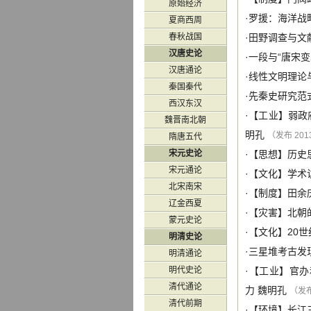
原始经济
·
罗援：海洋战略
夏商西周
春秋战国
·
田野调查与文
汉唐史论
·
一段与“唐宋变
汉唐通论
·
线性文明理论
秦国秦代
·
先秦史研究范
西汉东汉
·【
工业
】
弱政
魏晋南北朝
明孔
（发布 2013
隋唐五代
宋元史论
·【
思想
】
历史
宋元通论
·【
文化
】
学术
北宋南宋
·【
制度
】
田余
辽金西夏
·【
灾害
】
北朝
蒙元史论
·【
文化
】
20
明清史论
·
三星堆考古发
明清通论
明代史论
·【
工业
】
官办
清代通论
力
魏明孔
（发布 
清代前期
·【
环境
】
长江