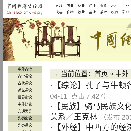
环境
农业
林业
渔业
蚕桑
水利
工业
灾害
作物
牧业
盐业
茶叶
农具
矿业
中外古今
→ 当前位置：
首页
»
中外
古今通论
·【
综论
】
孔子与牛顿
古代通论
近世通论
04-11 点击 7,427）
世界史论
·【
民族
】
骑马民族文
中外比较
旁通类鉴
关系
／
王克林
（发布 201
先秦史论
·【
外经
】
中西方的经
先秦通论