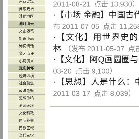
东亚史坛
2011-08-21 点击 13,930
苏东史坛
·【
市场
金融
】
中国古
其他地区
池月山云
布 2011-07-05 点击 11,2
文史随笔
·【
文化
】
用世界史的
知识小品
林
诗词清话
（发布 2011-05-07 点击
文艺点评
·【
文化
】
阿Q画圆圈
小说演义
现实关怀
03-20 点击 9,100）
经济纵横
·【
思想
】
人是什么：
社会聚焦
政法论衡
2011-03-17 点击 8,039）
思想争鸣
资源环境
文化科教
国际外交
民族区域
当代三农