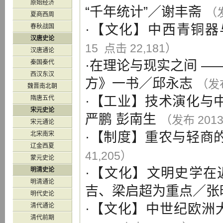
原始经济
“千年统计”
／
谢丰斋
（发
夏商西周
·【
文化
】
中西青铜器
春秋战国
汉唐史论
15 点击 22,181）
汉唐通论
·
在理论与现实之间 —
秦国秦代
西汉东汉
方》一书
／
邱永志
（发布
魏晋南北朝
·【
工业
】
技术演化与中
隋唐五代
宋元史论
严鹏
彭南生
（发布 2013
宋元通论
·【
制度
】
重农与轻商
北宋南宋
辽金西夏
41,205）
蒙元史论
·【
文化
】
文明史学在
明清史论
明清通论
吉、梁启超为重点
／
张
明代史论
·【
文化
】
中世纪欧洲
清代通论
清代前期