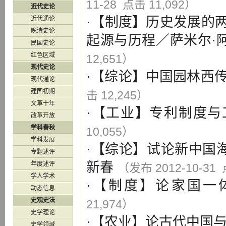
11-28 点击 11,092）
近代史论
·【
制度
】
历史发展的
近代通论
晚清史论
起源与历程
／
萨米尔·阿
民国史论
红色区域
12,651）
现代史论
·【
综论
】
中国园林西
现代通论
建国初期
击 12,245）
文革十年
·【
工业
】
专利制度与
改革开放
学科春秋
10,055）
学科发展
·【
综论
】
试论新中国海
专题述评
新春
年度述评
（发布 2012-10-31 
学人学术
·【
制度
】
论家国一
动态信息
史观史法
21,974）
史学理论
·【
农业
】
论古代中国
史学领域