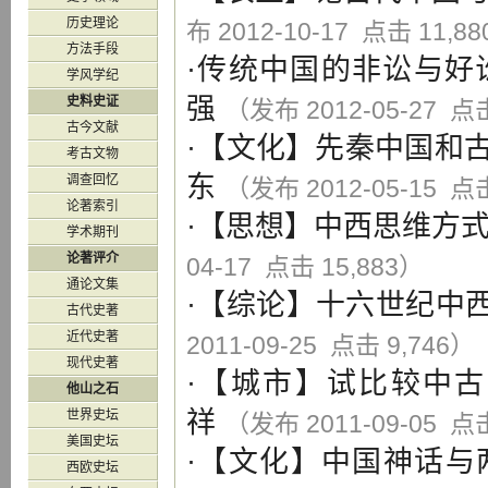
历史理论
布 2012-10-17 点击 11,8
方法手段
·
传统中国的非讼与好
学风学纪
强
史料史证
（发布 2012-05-27 点击
古今文献
·【
文化
】
先秦中国和
考古文物
东
调查回忆
（发布 2012-05-15 点击
论著索引
·【
思想
】
中西思维方
学术期刊
论著评介
04-17 点击 15,883）
通论文集
·【
综论
】
十六世纪中
古代史著
近代史著
2011-09-25 点击 9,746）
现代史著
·【
城市
】
试比较中古
他山之石
祥
世界史坛
（发布 2011-09-05 点击
美国史坛
·【
文化
】
中国神话与
西欧史坛