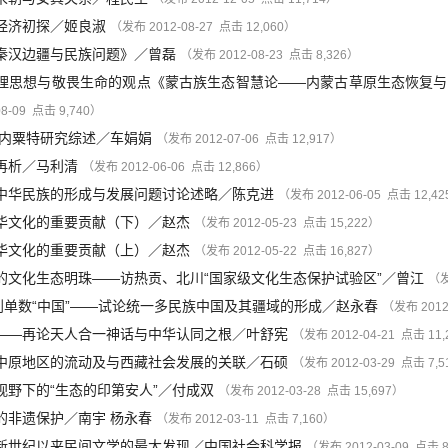
经济初探
／
姬良淑
（发布 2012-08-27 点击 12,060）
秦汉边疆与民族问题》
／
曾磊
（发布 2012-08-23 点击 8,326）
理思想与敬畏生命的观点《蒙古族生态智慧论——内蒙古草原生态恢复与
8-09 点击 9,740）
国内粟特研究综述
／
车娟娟
（发布 2012-07-06 点击 12,917）
再析
／
马利清
（发布 2012-06-06 点击 12,866）
中华民族的形成与发展问题讨论述略
／
陈克进
（发布 2012-06-05 点击 12,4
华文化的重要贡献（下）
／
赵杰
（发布 2012-05-23 点击 15,222）
华文化的重要贡献（上）
／
赵杰
（发布 2012-05-22 点击 16,827）
的文化生态明珠——访热贡、北川“国家级文化生态保护试验区”
／
曾江
（发
”到单数“中国”——试论统一多民族中国及其疆域的形成
／
赵永春
（发布 2012
——再论天人合一神话与中华认同之根
／
叶舒宪
（发布 2012-04-21 点击 11
中原地区的流动及与西藏社会发展的关联
／
石硕
（发布 2012-03-29 点击 7,
视野下的“生态的印第安人”
／
付成双
（发布 2012-03-28 点击 15,697）
的非遗保护
／
南宇
杨永春
（发布 2012-03-11 点击 7,160）
新世纪以来民间文学的最大发现
／
中国社会科学报
（发布 2012-03-09 点击 8