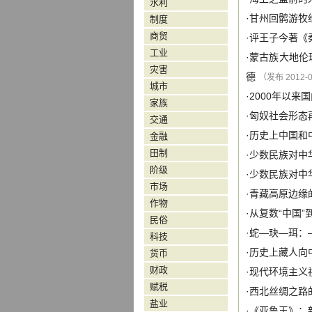
水利
·
甘州回鹘游牧
制度
商贸
·
评王子今著《
工业
·
蒙古族大地伦
灾害
德
（发布 2012-0
城市
·
2000年以来
家族
·
匈奴社会形态
交通
·
历史上中国和
金融
田制
·
少数民族对中
阶级
·
少数民族对中
市场
·
青藏高原边缘
作物
·
从复数“中国
民俗
·
蛇—玦—珥：
科技
·
历史上藏人向
货币
财政
·
现代环境主义
赋税
·
西北丝绸之路
盐业
·
《亚鲁王》：