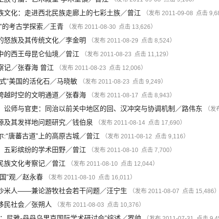
族文化：走进西北民族走廊上的七彩土族
／
曾江
（发布 2011-09-08 点击 9,
”的考古学探索
／
王青
（发布 2011-08-30 点击 13,626）
的怒族及其传统文化
／
李金明
（发布 2011-08-29 点击 8,524）
中的西王母昆仑仙境
／
曾江
（发布 2011-08-23 点击 11,129）
察记
／
张春海
曾江
（发布 2011-08-23 点击 12,006）
式”美国的活化石
／
马晓敏
（发布 2011-08-23 点击 9,249）
跨越时空的文明通道
／
张春海
（发布 2011-08-17 点击 8,943）
、讼师与官吏：同治以前关中地区的回、汉冲突与协调机制
／
路伟东
（发布 
源及其发祥地问题研究
／
钱伯泉
（发布 2011-08-14 点击 17,690）
:“唐蕃古道”上的高原古城
／
曾江
（发布 2011-08-12 点击 9,116）
：五彩缤纷的学术田野
／
曾江
（发布 2011-08-10 点击 7,700）
民族文化考察记
／
曾江
（发布 2011-08-10 点击 12,044）
国”观
／
赵永春
（发布 2011-08-10 点击 16,011）
沙米人——兼论游牧社会若干问题
／
汪宁生
（发布 2011-08-07 点击 15,486
移民社会
／
张朔人
（发布 2011-08-03 点击 10,376）
古：尼雅-丹丹乌里克国际学术研讨会”综述
／
罗帅
（发布 2011-07-31 点击 9,