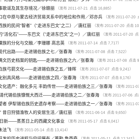
事歌谣及其生存境况
／
徐赣丽
（发布 2011-07-21 点击 16,885）
口在中原与蒙古经济贸易关系中的地位和作用
／
邓亦兵
（发布 2011-07-20 
族的民间“智者”（“走进东巴文”之二）
／
唐红丽
（发布 2011-07-20 点击 10
“活化石”——东巴文（“走进东巴文”之一）
／
唐红丽
（发布 2011-07-20 点
僳族的分化与交融
／
李珊娜
高志英
（发布 2011-07-14 点击 7,717）
现代出路——走进锡伯族之七
／
张春海
（发布 2011-07-08 点击 7,522）
满文历史档案的钥匙——走进锡伯族之六
／
张春海
（发布 2011-07-08 点击 9
伯族弓箭文化——走进锡伯族之五
／
锋晖
（发布 2011-07-07 点击 9,241）
化别具风格——走进锡伯族之四
／
张春海
（发布 2011-07-07 点击 8,176）
文化遗产：融化多元 丰韵传世——走进锡伯族之三
／
张春海
（发布 2011-0
 清代锡伯族慷慨大西迁——走进锡伯族之二
／
张春海
（发布 2011-07-06 点
望者 伊犁锡伯族历史遗存考察——走进锡伯族之一
／
张春海
（发布 2011-0
” 昔日狩猎渔牧人的安居生活
／
唐红丽
（发布 2011-06-14 点击 9,650）
文日新——蒸蒸日上的西藏文化事业
（发布 2011-05-17 点击 6,041）
朱法飞
（发布 2011-05-14 点击 13,414）
开发的历史进程与空间展布
／
董勤
鲁西奇
（发布 2011-05-11 点击 12,341）