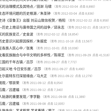
区的治理模式及其特点
／
田澍
马啸
（发布 2012-03-04 点击 8,890）
生态环境问题的历史根源
／
朱圣钟
（发布 2012-03-04 点击 8,836）
史诗《亚鲁王》出版 刘云山致信祝贺
／
杨阳
（发布 2012-02-22 点击 6,958）
—历史上南诏与唐帝国之间的战争
／
邱永志
（发布 2012-02-21 点击 18,971
区的民族变迁
／
史金波
（发布 2012-02-12 点击 18,854）
历史意识兴起原因探析
／
朱振宏
（发布 2011-10-18 点击 13,567）
在各族人民心中
／
张夷
（发布 2011-10-01 点击 10,038）
化看民族融合与中华文明的多样性
／
陈得芝
（发布 2011-09-29 点击 41,518
三国的千年古镇
／
吕莎
（发布 2011-09-27 点击 7,772）
日起义地 今日安乐居
／
吕莎
（发布 2011-09-27 点击 9,490）
土尔扈特东归深层缘由
／
马大正
（发布 2011-09-22 点击 12,279）
概观
／
鄂崇荣
（发布 2011-09-12 点击 8,054）
后裔
／
吕建福
（发布 2011-09-12 点击 7,340）
人始源的重要发现
／
李学勤
（发布 2011-09-08 点击 11,389）
后裔
／
吕建福
（发布 2011-09-08 点击 12,005）
土族寺庙：艺术殿堂 学术重镇
／
曾江
（发布 2011-09-08 点击 9,166）