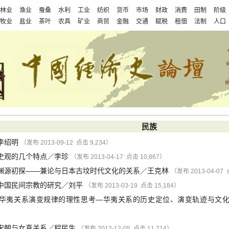
林业
渔业
蚕桑
水利
工业
纺织
货币
市场
财政
消费
田制
阶级
牧业
盐业
茶叶
农具
矿业
商贸
金融
交通
赋税
租佃
法制
人口
民族
李绍明
（发布 2013-09-12 点击 9,234）
史观的几个特点
／
李珍
（发布 2013-04-17 点击 10,867）
渊源初探——兼论与日本古坟时代文化的关系
／
王克林
（发布 2013-04-07 
中国民间宗教的研究
／
刘平
（发布 2013-03-19 点击 15,184）
华夷关系演变规律的理性思考—华夷关系的历史定位、演变轨迹与文
宋朝与女真关系
／
程民生
（发布 2012-12-05 点击 11,714）