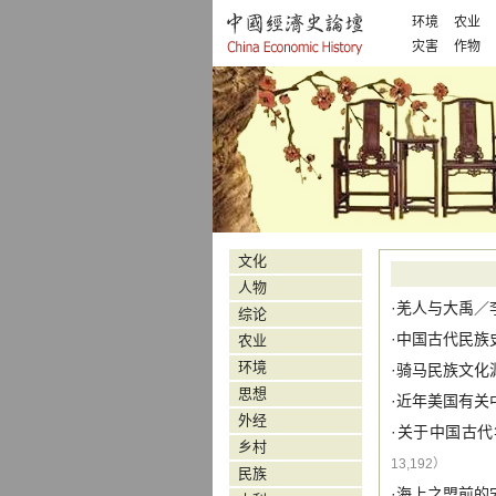
环境
农业
灾害
作物
文化
人物
·
羌人与大禹
／
综论
·
中国古代民族
农业
环境
·
骑马民族文化
思想
·
近年美国有关
外经
·
关于中国古代
乡村
13,192）
民族
·
海上之盟前的