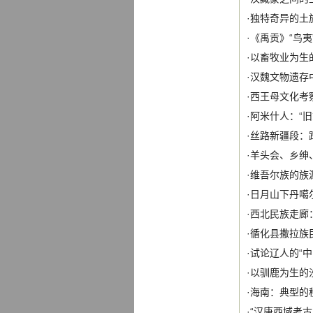
·
独特奇异的土
·
《禹贡》“鸟夷
·
以畜牧业为生
·
汉魏文物遗存
·
西王母文化考
·
阿米什人：“旧
·
丝路新疆段：
·
羊头会、乡绅
·
维吾尔族的族
·
日月山下丹噶尔
·
西北民族走廊
·
循化县撒拉族
·
试论辽人的“中
·
以驯鹿为生的
·
海南：典型的
·
“汉唐西域考