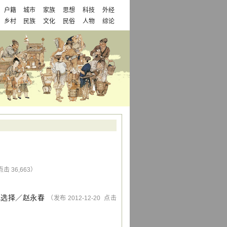
户籍
城市
家族
思想
科技
外经
乡村
民族
文化
民俗
人物
综论
点击 36,663）
化选择
／
赵永春
（发布 2012-12-20 点击