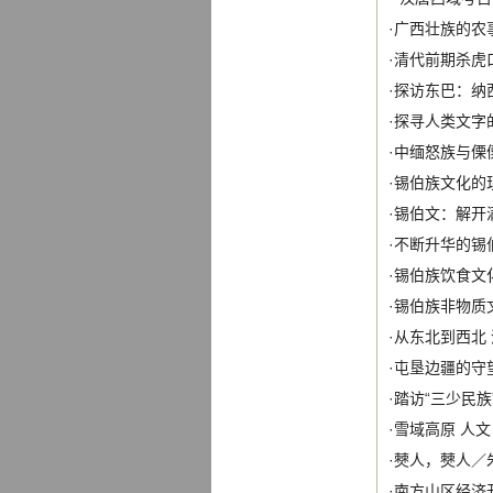
·
广西壮族的农
·
清代前期杀虎
·
探访东巴：纳西
·
探寻人类文字的
·
中缅怒族与傈
·
锡伯族文化的
·
锡伯文：解开
·
不断升华的锡
·
锡伯族饮食文
·
锡伯族非物质
·
从东北到西北
·
屯垦边疆的守
·
踏访“三少民族
·
雪域高原 人
·
僰人，僰人
／
·
南方山区经济