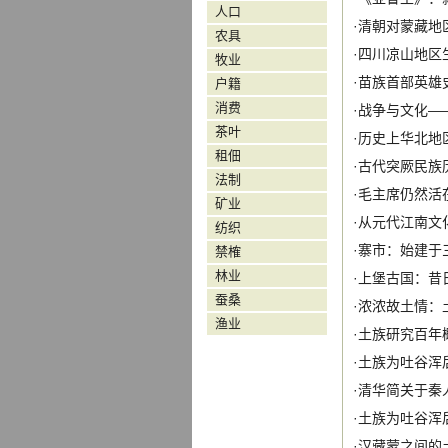
人口
·
清朝对蒙藏地
农具
·
四川凉山地区
牧业
·
苗族首部英雄
户籍
消费
·
战争与文化—
茶叶
·
历史上华北地
租佃
·
古代突厥民族
法制
·
毛主席仍然活
矿业
·
从元代江南文
纺织
·
寨市：始建于
禁榷
林业
·
上堡古国：昔
蚕桑
·
浓浓故土情：
渔业
·
土族研究百年
·
土族为吐谷浑
·
清华简关于秦
·
土族为吐谷浑
·
汉藏蒙之间的