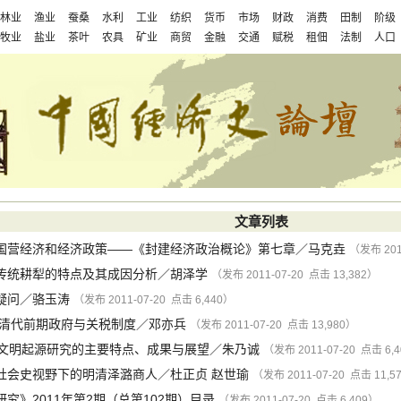
林业
渔业
蚕桑
水利
工业
纺织
货币
市场
财政
消费
田制
阶级
牧业
盐业
茶叶
农具
矿业
商贸
金融
交通
赋税
租佃
法制
人口
文章列表
国营经济和经济政策——《封建经济政治概论》第七章
／
马克垚
（发布 201
传统耕犁的特点及其成因分析
／
胡泽学
（发布 2011-07-20 点击 13,382）
疑问
／
骆玉涛
（发布 2011-07-20 点击 6,440）
清代前期政府与关税制度
／
邓亦兵
（发布 2011-07-20 点击 13,980）
国文明起源研究的主要特点、成果与展望
／
朱乃诚
（发布 2011-07-20 点击 6,
社会史视野下的明清泽潞商人
／
杜正贞
赵世瑜
（发布 2011-07-20 点击 11,5
究》2011年第2期（总第102期）目录
（发布 2011-07-20 点击 6,409）