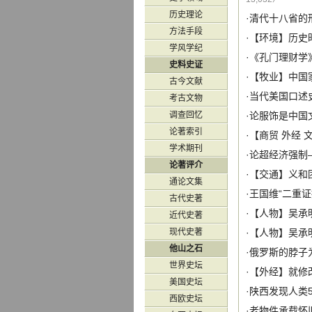
历史理论
·
清代十八省的
方法手段
·【
环境
】
历史
学风学纪
·
《孔门理财学
史料史证
·【
牧业
】
中国
古今文献
·
当代美国口述
考古文物
调查回忆
·
论服饰是中国
论著索引
·【
商贸
外经
学术期刊
·
论超经济强制
论著评介
·【
交通
】
义和
通论文集
·
王国维“二重
古代史著
·【
人物
】
吴承
近代史著
现代史著
·【
人物
】
吴承
他山之石
·
俄罗斯的脖子
世界史坛
·【
外经
】
就修
美国史坛
·
陕西发现人类5
西欧史坛
·
老物件承载怀