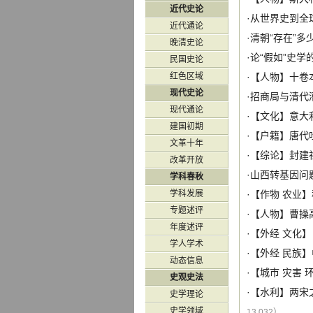
近代史论
·
从世界史到全
近代通论
·
清朝“存在”多
晚清史论
·
论“假如”史学
民国史论
红色区域
·【
人物
】
十卷
现代史论
·
招商局与清代
现代通论
·【
文化
】
意大
建国初期
·【
户籍
】
唐代
文革十年
·【
综论
】
封建
改革开放
·
山西转基因问
学科春秋
学科发展
·【
作物
农业
】
专题述评
·【
人物
】
曹操
年度述评
·【
外经
文化
】
学人学术
·【
外经
民族
】
动态信息
·【
城市
灾害
史观史法
·【
水利
】
两宋
史学理论
史学领域
13,032）