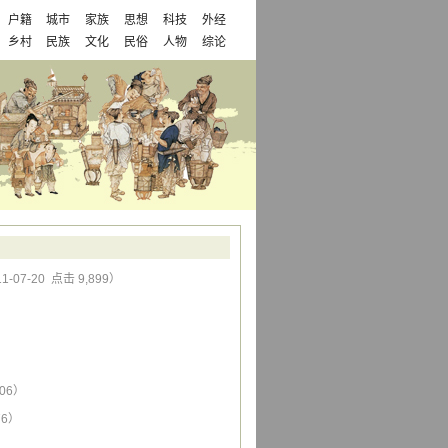
户籍
城市
家族
思想
科技
外经
乡村
民族
文化
民俗
人物
综论
1-07-20 点击 9,899）
406）
76）