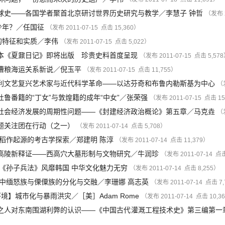
球史——各国学者聚首北京研讨世界历史研究与教学
／
李慧子
钟哲
（发布 2
少年？
／
任国征
（发布 2011-07-15 点击 15,360）
的特征和实质
／
李伟
（发布 2011-07-15 点击 5,022）
本《夏鼐日记》即将出版 珍贵史料首度呈现
（发布 2011-07-15 点击 5,57
漕粮海运关系新说
／
倪玉平
（发布 2011-07-15 点击 11,755）
利文艺复兴艺术家与近代科学革命——以达芬奇和布鲁内勒斯基为中心
（发
吐鲁番籍的“丁女”与敦煌籍的成年“中女”
／
张荣强
（发布 2011-07-15 点击 15
社会经济发展的周期性问题——《封建经济政治概论》第五章
／
马克垚
（发
题关注团在行动（之一）
（发布 2011-07-14 点击 5,708）
稻作起源的考古学探索
／
郑建明
陈淳
（发布 2011-07-14 点击 11,379）
高陵新释证——西高穴大墓形制与文物研究
／
牛润珍
（发布 2011-07-14 点击
《孙子兵法》风靡韩国 中华文化魅力无穷
（发布 2011-07-14 点击 8,255）
中缅怒族与傈僳族的分化与交融
／
李珊娜
高志英
（发布 2011-07-14 点击 7
环境
】
城市化与暴雨洪灾
／
［美］Adam Rome
（发布 2011-07-14 点击 10,3
之人对东南围湖利弊的认识——《中国古代灌溉工程技术史》第三编第一