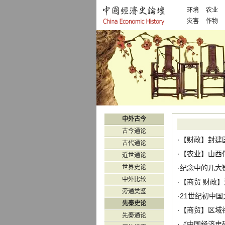
环境
农业
灾害
作物
中外古今
古今通论
·【
财政
】
封建
古代通论
·【
农业
】
山西
近世通论
世界史论
·
纪念中的几大
中外比较
·【
商贸
财政
】
旁通类鉴
·
21世纪初中
先秦史论
·【
商贸
】
区域
先秦通论
·
《中国经济史研