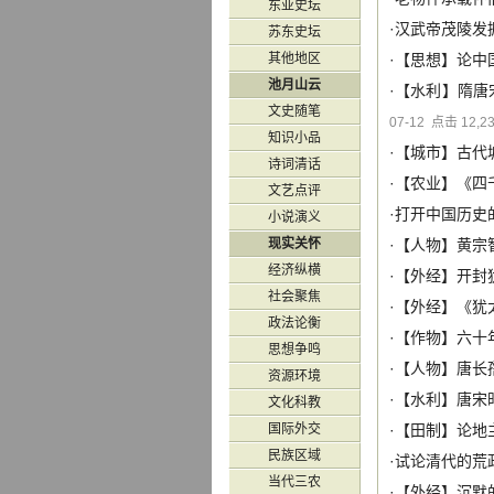
东亚史坛
·
汉武帝茂陵发掘
苏东史坛
其他地区
·【
思想
】
论中
池月山云
·【
水利
】
隋唐
文史随笔
07-12 点击 12,2
知识小品
·【
城市
】
古代
诗词清话
·【
农业
】
《四
文艺点评
·
打开中国历史
小说演义
现实关怀
·【
人物
】
黄宗
经济纵横
·【
外经
】
开封
社会聚焦
·【
外经
】
《犹
政法论衡
·【
作物
】
六十
思想争鸣
·【
人物
】
唐长
资源环境
·【
水利
】
唐宋
文化科教
国际外交
·【
田制
】
论地
民族区域
·
试论清代的荒
当代三农
·【
外经
】
沉默