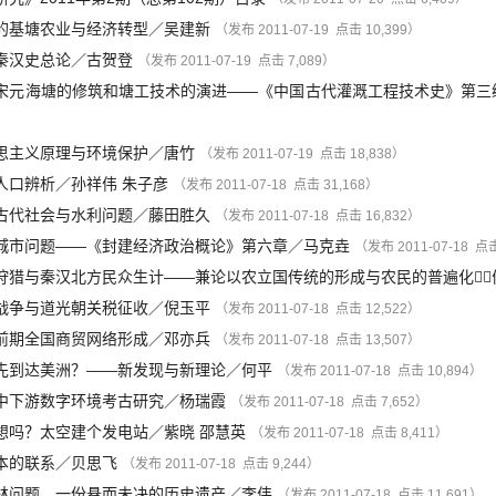
的基塘农业与经济转型
／
吴建新
（发布 2011-07-19 点击 10,399）
秦汉史总论
／
古贺登
（发布 2011-07-19 点击 7,089）
宋元海塘的修筑和塘工技术的演进——《中国古代灌溉工程技术史》第三
）
思主义原理与环境保护
／
唐竹
（发布 2011-07-19 点击 18,838）
人口辨析
／
孙祥伟
朱子彦
（发布 2011-07-18 点击 31,168）
古代社会与水利问题
／
藤田胜久
（发布 2011-07-18 点击 16,832）
城市问题——《封建经济政治概论》第六章
／
马克垚
（发布 2011-07-18 点击
狩猎与秦汉北方民众生计——兼论以农立国传统的形成与农民的普遍化
／
战争与道光朝关税征收
／
倪玉平
（发布 2011-07-18 点击 12,522）
前期全国商贸网络形成
／
邓亦兵
（发布 2011-07-18 点击 13,507）
先到达美洲？——新发现与新理论
／
何平
（发布 2011-07-18 点击 10,894）
中下游数字环境考古研究
／
杨瑞霞
（发布 2011-07-18 点击 7,652）
想吗？太空建个发电站
／
紫晓
邵慧英
（发布 2011-07-18 点击 8,411）
本的联系
／
贝思飞
（发布 2011-07-18 点击 9,244）
林问题，一份悬而未决的历史遗产
／
李伟
（发布 2011-07-18 点击 11,691）