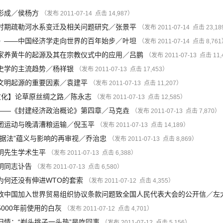
形成
／
侯杨方
（发布 2011-07-14 点击 14,987）
时期疏勒河水系变迁及相关问题研究
／
张景平
（发布 2011-07-14 点击 23,1
》——中国经济学走向世界的百年始步
／
叶坦
（发布 2011-07-14 点击 8,76
家养黄牛的起源及其在宗教仪式中的应用
／
吕鹏
（发布 2011-07-13 点击 11
史学的主流趋势
／
杨祥银
（发布 2011-07-13 点击 17,453）
文明起源的重要因素
／
袁建平
（发布 2011-07-13 点击 11,207）
文化
】
论草原丝绸之路
／
陈永志
（发布 2011-07-13 点击 12,585）
——《封建经济政治概论》第四章
／
马克垚
（发布 2011-07-13 点击 7,870）
团运动与晚清漕粮运输
／
倪玉平
（发布 2011-07-13 点击 14,189）
证据法”蕴义与影响的再审视
／
乔治忠
（发布 2011-07-13 点击 8,869）
明先生学术生平
（发布 2011-07-13 点击 6,388）
明同志讣告
（发布 2011-07-13 点击 6,580）
为何还没有伸进WTO的套索
（发布 2011-07-12 点击 4,355）
改中国加入世界贸易组织协议条款问题致全国人民代表大会的公开信
／
左
000年前使用的白灰
（发布 2011-07-12 点击 4,701）
旧情：“剃头挑子一头热”是咋回事
（发布 2011-07-12 点击 5,156）