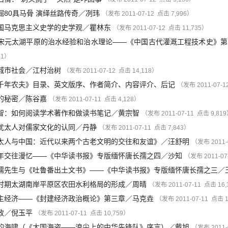
80具马骨 演绎丝路传奇
／
冽玮
（发布 2011-07-12 点击 7,996）
国马克思主义史学的史学观
／
瞿林东
（发布 2011-07-12 点击 11,735）
宋元太湖平原的治水经验和治水理论——《中国古代灌溉工程技术史》第
31）
城市社会
／
江村治树
（发布 2011-07-12 点击 14,118）
千年农夫》目录、英文版序、作者简介、内容评介、后记
（发布 2011-07-1
的秘密
／
陈谷嘉
（发布 2011-07-11 点击 4,128）
智：如何阅读学术著作和做读书笔记
／
黄宗智
（发布 2011-07-11 点击 9,81
犹太人对儒家文化的认同
／
丹静
（发布 2011-07-11 点击 7,843）
太人与中国：近代以来两个古老文明的交往和友谊》
／
汪舒明
（发布 2011-
年交往漫忆——《中华读书报》专版缅怀唐长孺之四
／
沙知
（发布 2011-07
孺先生与《吐鲁番出土文书》——《中华读书报》专版缅怀唐长孺之三
／
时期太湖南岸平原区农田水利格局的形成
／
周晴
（发布 2011-07-11 点击 16
主经济——《封建经济政治概论》第三章
／
马克垚
（发布 2011-07-11 点击 1
政
／
倪玉平
（发布 2011-07-11 点击 10,759）
的海啸（《大国海盗——浪尖上的中华先锋队》序言）
／
戴旭
（发布 2011-