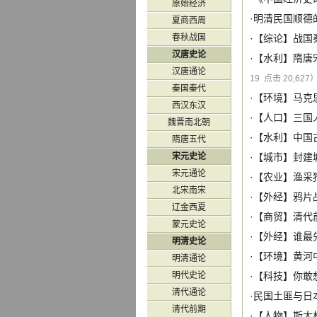
原始经济
·
明清民国顺德
夏商西周
春秋战国
·【
综论
】
战国
汉唐史论
·【
水利
】
隋唐
汉唐通论
19 点击 20,627
秦国秦代
·【
环境
】
马克
西汉东汉
·【
人口
】
三国
魏晋南北朝
·【
水利
】
中国
隋唐五代
宋元史论
·【
城市
】
封建
宋元通论
·【
农业
】
渔采
北宋南宋
·【
外经
】
鸦片
辽金西夏
·【
商贸
】
清代
蒙元史论
·【
外经
】
谁最
明清史论
·【
环境
】
黄河
明清通论
明代史论
·【
科技
】
你敢
清代通论
·
民国土匪与日
清代前期
·【
人物
】
斯大