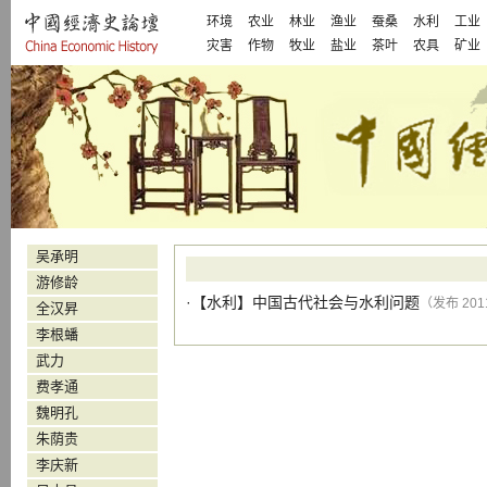
环境
农业
林业
渔业
蚕桑
水利
工业
灾害
作物
牧业
盐业
茶叶
农具
矿业
吴承明
游修龄
·【
水利
】
中国古代社会与水利问题
（发布 2011
全汉昇
李根蟠
武力
费孝通
魏明孔
朱荫贵
李庆新