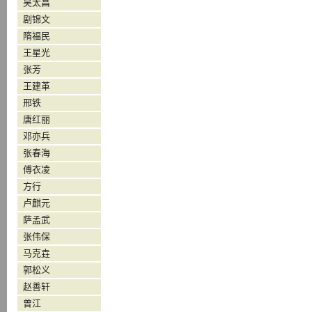
吴太昌
剧锦文
隋福民
王星光
张芳
王建革
邢铁
唐红丽
邓亦兵
张春海
傅衣凌
方行
卢麒元
萨孟武
张伟保
马克垚
郭松义
赵善轩
曾江