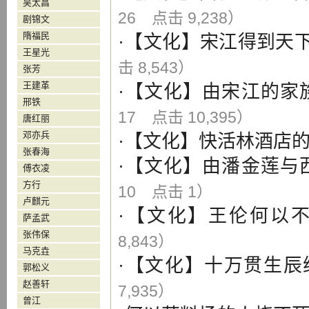
吴太昌
26 点击 9,238）
剧锦文
隋福民
·【
文化
】
宋江得到天
王星光
击 8,543）
张芳
王建革
·【
文化
】
由宋江的家
邢铁
17 点击 10,395）
唐红丽
邓亦兵
·【
文化
】
快活林酒店
张春海
·【
文化
】
由潘金莲与
傅衣凌
方行
10 点击 1）
卢麒元
·【
文化
】
王伦何以
萨孟武
张伟保
8,843）
马克垚
·【
文化
】
十万贯生辰
郭松义
赵善轩
7,935）
曾江