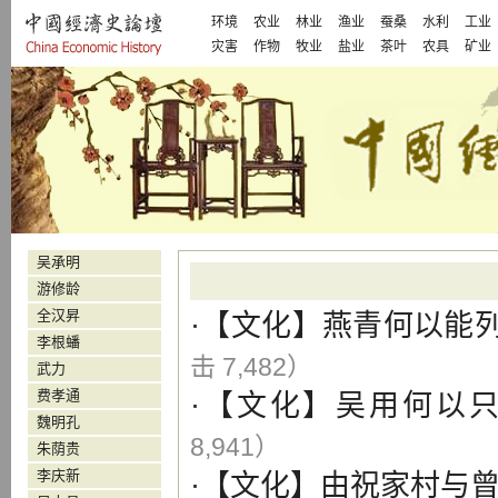
环境
农业
林业
渔业
蚕桑
水利
工业
灾害
作物
牧业
盐业
茶叶
农具
矿业
吴承明
游修龄
全汉昇
·【
文化
】
燕青何以能
李根蟠
击 7,482）
武力
费孝通
·【
文化
】
吴用何以
魏明孔
8,941）
朱荫贵
李庆新
·【
文化
】
由祝家村与