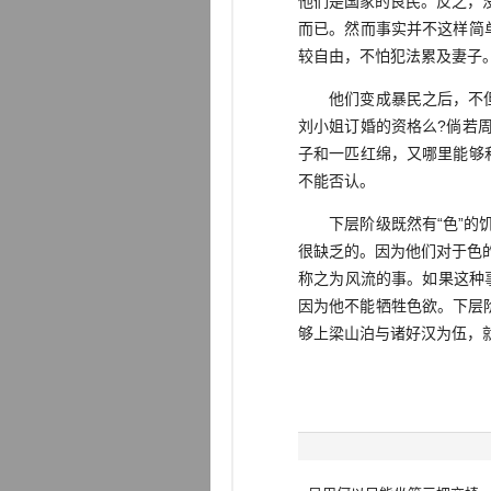
他们是国家的良民。反之，
而已。然而事实并不这样简
较自由，不怕犯法累及妻子
他们变成暴民之后，不但“
刘小姐订婚的资格么?倘若周
子和一匹红绵，又哪里能够
不能否认。
下层阶级既然有“色”的饥
很缺乏的。因为他们对于色
称之为风流的事。如果这种
因为他不能牺牲色欲。下层
够上梁山泊与诸好汉为伍，就