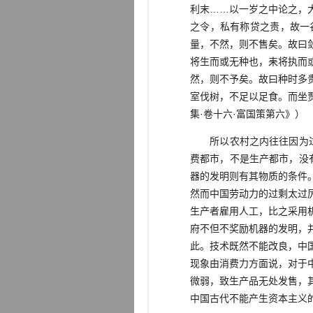
利末……以一岁之中论之，
之令，私有称贷之责，故一
量，不然，则不售矣。故曰
将生而或无种也，耒将执而
然，则不予矣。故曰种时多
室伐树，不足以足食。而坐
集·卷十六·富国策第六》）
所以农村之内往往因为过度
费都市，不是生产都市，没
器的发明则有其物质的条件
然而中国劳动力的过剩太过
生产者雇用人工，比之采用
府不但不奖励机器的发明，
此。技术既然不能改良，中
现象由消费力方面说，对于
微弱，致生产品无处发售，
中国古代不能产生资本主义