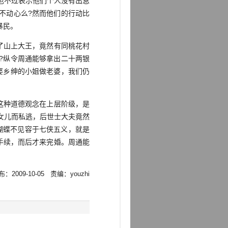
也不过表示他们个人没有出息
不动心么?然而他们的行动比
暴民。
了山上大王，竟然有同桃花村
)?纵令周通能够拿出二十两银
娶乡绅的小姐做老婆，我们仍
这种道德观念在上层阶级，是
女儿而私逃，后世士大夫竟然
蝴蝶不见容于七侠五义，就是
手续，而后才来完婚。周通能
：2009-10-05 责编：youzhi