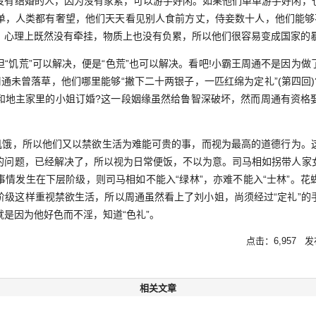
没有结婚的人，因为没有家累，可以游手好闲。如果他们单单游手好闲，
单，人类都有奢望，他们天天看见别人食前方丈，侍妾数十人，他们能够
。心理上既然没有牵挂，物质上也没有负累，所以他们很容易变成国家的
饥荒”可以解决，便是“色荒”也可以解决。看吧!小霸王周通不是因为做
通未曾落草，他们哪里能够“撇下二十两银子，一匹红绵为定礼”(第四回
和地主家里的小姐订婚?这一段姻缘虽然给鲁智深破坏，然而周通有资格
饿，所以他们又以禁欲生活为难能可贵的事，而视为最高的道德行为。
的问题，已经解决了，所以视为日常便饭，不以为意。司马相如拐带人家
事情发生在下层阶级，则司马相如不能入“绿林”，亦难不能入“士林”。花
阶级这样重视禁欲生活，所以周通虽然看上了刘小姐，尚须经过“定礼”的
是因为他好色而不淫，知道“色礼”。
点击：6,957 发布
相关文章