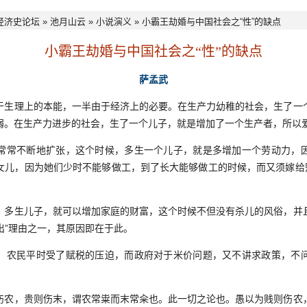
经济史论坛
»
池月山云
»
小说演义
» 小霸王劫婚与中国社会之“性”的缺点
小霸王劫婚与中国社会之“性”的缺点
萨孟武
理上的本能，一半由于经济上的必要。在生产力幼稚的社会，生了一
弱。在生产力进步的社会，生了一个儿子，就是增加了一个生产者，所以
常不断地扩张，这个时候，多生一个儿子，就是多增加一个劳动力，因
女儿，因为她们少时不能够做工，到了长大能够做工的时候，而又须嫁给别
生儿子，就可以增加家庭的财富，这个时候不但没有杀儿的风俗，并
七出”理由之一，其原因即在于此。
农民平时受了赋税的压迫，而政府对于米价问题，又不讲求政策，不问
，贵则伤末，谓农常粜而末常籴也。此一切之论也。愚以为贱则伤农