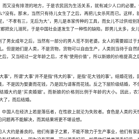
又没有排泄的地方，于是农民因为生活关系，就有减少人口的必要。
么?没有。那末，当然只有待儿女生了之后，再把儿女杀死而已。这样，
呢，“不孝有三，无后为大”，男儿是本家传种的工具，而女儿不过供给别
家家都把女儿溺死，于是中国社会遂发生了一种性的缺陷，即男儿太多，女
男女成年之后，当然有一部分的男人觅不到老婆。女人的需要超过于
儿。但是她们是人类，不是货物，货物可以自由生产，人类则当待于自然
之后，又当经过一定年龄之后，才有“使用价值”，所以新娘的价格提高之
”，所谓“大事”并不是指“伟大的事”，是指“花大钱的事”。结婚花钱
钱，不是因为娶妻而花钱，乃是因为请客而花钱。反之下层阶级结婚，不
结婚大约是“买卖婚姻”。而新娘的价格则比例于年龄的大小。因此，农
龄大了，而后结婚。
国人在经济上若是落伍者，在性欲上就沦为失败者。食色是人类的天
的问题再不能解决，而其结果将更不堪设想。
大约是善良的。他们有妻子之累，不能不致力于生产事业，他们有家