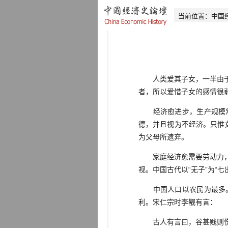
当前位置：
中国
人类爱其子女，一半由于生
者，所以爱惜子女的感情很
经济愈进步，生产规模常
德，并且视为不经济。只惟
为父母所遗弃。
家庭经济愈需要劳动力，多
视。中国古代以“无子”为“
中国人口以农民为最多。
利。宋仁宗时李觏有言：
古人有言曰，谷甚贱则伤农