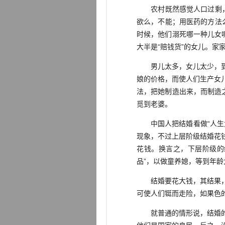
农村既然感觉人口过剩，而
欲么，不能；用医药的方法
时候，他们溺死哪一种儿女
大半是“赔钱货”的女儿。
男儿太多，女儿太少，到了
娘的价格，而使人们生产女
法，把她制造出来，而制造
觅到老婆。
中国人把结婚看做“人生大事
现象，不过上层阶级结婚花
花钱。换言之，下层阶级的
品”，以做童养媳，等到年
结婚要花大钱，其结果，中
可使人们铤而走险，如果色
就普通的情形说，结婚的人