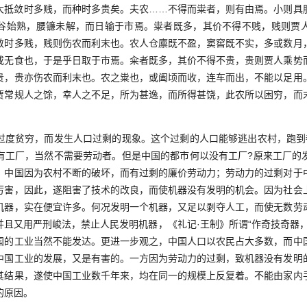
大抵敛时多贱，而种时多贵矣。夫农……不得而粜者，则有由焉。小则具
谷始熟，腰镰未解，而日输于市焉。粜者既多，其价不得不贱，贱则贾
敛时多贱，贱则伤农而利末也。农人仓廪既不盈，窦窖既不实，多或数月
或无食也，于是乎日取于市焉。籴者既多，其价不得不贵，贵则贾人乘势
贵，贵亦伤农而利末也。农之粜也，或阖顷而收，连车而出，不能以足用
贾常规人之馀，幸人之不足，所为甚逸，而所得甚饶，此农所以困穷，而
贫穷，而发生人口过剩的现象。这个过剩的人口能够逃出农村，跑到
有工厂，当然不需要劳动者。但是中国的都市何以没有工厂?原来工厂的
。中国因为农村不断的破坏，而有过剩的廉价劳动力；劳动力的过剩对于
厉害，因此，遂阻害了技术的改良，而使机器没有发明的机会。因为社会
机器，实在便宜许多。何况发明一个机器，又足以剥夺人工，而使无数劳
并且又用严刑峻法，禁止人民发明机器，《礼记·王制》所谓“作奇技奇器，
国的工业当然不能发达。更进一步观之，中国人口以农民占大多数，而中
中国工业的发展，又是有害的。一方因为劳动力的过剩，致机器没有发明
其结果，遂使中国工业数千年来，均在同一的规模上反复着。不能由家内
的原因。