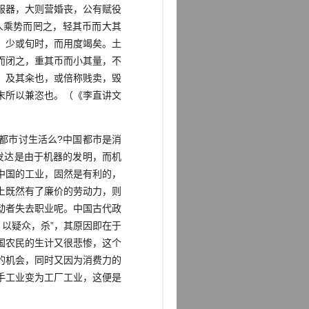
服器，大则营婚丧，公有赋役
人乘势而罔之，轻其币而大其
，少或旬时，而用度竭矣。土
而闭之，重其币而小其量，不
。及其籴也，或倍称贱卖，毁
末所以兼恣也。（《李直讲文
都市讨生活么?中国都市是消
发达是由于机器的发明，而机
中国的工业，固然是有利的，
上既然有了廉价的劳动力，则
动者失去职业呢。中国古代政
以疑众，杀”，其原因即在于
国农民的生计又很悲惨，这个
的机会，同时又因为消费力的
手工业变为工厂工业，这便是