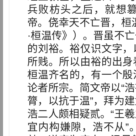
兵败枋头之后，就想
帝。侥幸天不亡晋，桓
·桓温传》）。晋虽不
的刘裕。裕仅识文字，
所贱。所以由裕的出身
桓温齐名的，有一个殷
论者所宗。简文帝以“
膂，以抗于温”，拜为
浩二人颇相疑贰。“王
宜内构嫌隙，浩不从”