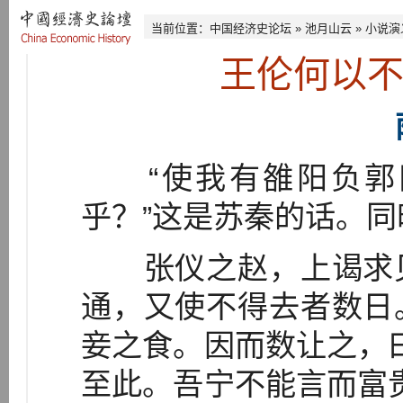
当前位置：
中国经济史论坛
»
池月山云
»
小说演
王伦何以
“使我有雒阳负郭
乎？”这是苏秦的话。
张仪之赵，上谒求见
通，又使不得去者数日
妾之食。因而数让之，
至此。吾宁不能言而富