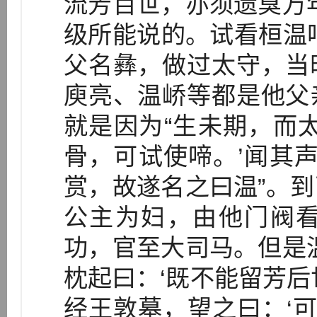
流芳百世，亦须遗臭万
级所能说的。试看桓温
父名彝，做过太守，当
庾亮、温峤等都是他父
就是因为“生未期，而
骨，可试使啼。’闻其声
赏，故遂名之曰温”。
公主为妇，由他门阀
功，官至大司马。但是
枕起曰：‘既不能留芳后
经王敦墓，望之曰：‘可