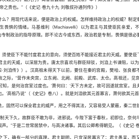
帝之贵也。”（《史记·卷九十九·刘敬叔孙通列传》）
？用现代话来说，便是政治上的权威。怎样维持政治上的权威？制定
畏惧的情绪。马基维利（Machiavelli）以为君主与其使臣民亲爱
亦以畏惧为专制政治的指导原理。即不论古今或东西，政治若是专制，畏惧是很
使臣下不能忖度君主的意向，须使百姓不能接近君主的天威。要使臣
君主的天威，以深居为贵。唐太宗喜欢与群臣辩驳，刘洎上书谏阻，以为
十四·刘洎传》）。汉高祖未得天下以前，要住在秦的宫殿，樊哙、张良都
信之际，“营作未央宫，立东阙、北阙、前殿、武库、太仓。高祖还，见宫
可知，是何治宫室过度也。’萧何曰：‘天下方未定，故可因遂就宫室。且
也。’高祖乃说”（《史记》卷八）。就是刘洎欲其元首寡言，萧何欲其元
固然可以保全君主的威严，用之不得其法，又容易受人蒙蔽，秦二世
天下久，故群臣不敢为非，进邪说。今陛下富于春秋，初即位，奈何
声。”于是二世常居禁中，与高决诸事。其后公卿希得朝见。（《史记·卷
下，确有一部分的真理。君主聪明，已宜深居寡言了；君主愚呆，而又