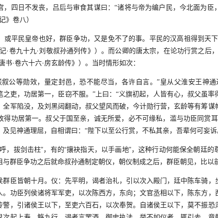
四日不发丧，吕后与审食其谋曰：“诸将与帝为编户民，今北面为臣
史记》卷八）
平民皇帝也好，群臣争功，又是免不了的事。平民的汉高祖得到天下
史记·卷九十九·刘敬叔孙通列传》）。而公卿的唐太宗，在论功行赏之后，
唐书·卷六十六·房玄龄传》）。当时情形如次：
公等勋效，量定封邑，恐不能尽当，各许自言。”皇从父淮安王神通
笔之吏，功居第一，臣窃不服。”上曰：“义旗初起，人皆有心，叔父虽率
，全军陷没，及刘黑闼翻动，叔父望风而破，今计勋行营，玄龄等有筹谋
故得功居第一。叔父于国至亲，诚无所爱，必不可缘私，滥与功臣同赏耳
，及见神通理屈，自相谓曰：“陛下以至公行赏，不私其亲，吾辈何可妄诉
，拔剑击柱”，有的“攘袂指天，以手画地”，这种行动何能保全朝廷的
祖与群臣争功之后就命叔孙通制定朝仪，朝仪制成之后，群臣朝见，比以
臣皆朝十月。仪：先平明，谒者治礼，引以次入殿门，廷中陈车骑，
人。功臣列侯诸将军军吏，以次陈西方，东向；文官丞相以下，陈东方，
传警，引诸侯王以下，至吏六百石，以次奉贺。自诸侯王以下，莫不振恐
卑次起上寿。觞九行，谒者言罢酒。御史执法，举不如仪者，辄引去。竟