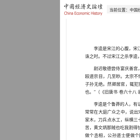
当前位置：
中国
李逵是宋江的心腹，宋江得
诛之时。不过宋江之杀李逵
尉迟敬德尝侍宴庆善宫，时
殴道宗目，几至眇。太宗不
子孙无绝。然卿居官，辄犯
也。”（《旧唐书·卷六十八
李逵是个鲁莽的人，有话便
常常在大庭广众之中，说出
家木，刀兵点水工，纵横三
苦，黄文炳那贼也吃我割得
做个丞相，公孙道士便做个