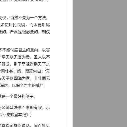
朝仪，当然不失为一个方法，
，不如使臣民畏惧，而孟德斯鸠
必要的，严肃是很必要的，朝仪
下不能忖度君主的意向，以寡
“皇天以无言为贵，圣人以不
不赞成，到了高祖得到天下之
阙壮甚，怒，谓萧何曰：‘天
夫天子以四海为家，非壮丽无
首深居，以保全君主的威严。
就是一个最好的例子。
与公卿廷决事？事即有误，示
六·秦始皇本纪》）
喜欢同群臣说话，同百姓见