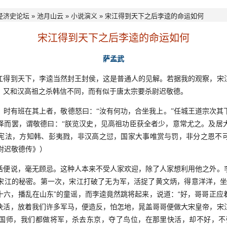
经济史论坛
»
池月山云
»
小说演义
» 宋江得到天下之后李逵的命运如何
宋江得到天下之后李逵的命运如何
萨孟武
到天下，李逵当然封王封侯，这是普通人的见解。若据我的观察，宋
，又和汉高祖之杀韩信不同，而有似于唐太宗要杀尉迟敬德。
有班在其上者，敬德怒曰：“汝有何功，合坐我上。”任城王道宗次其
怿而罢，谓敬德曰：“朕览汉史，见高祖功臣获全者少，意常尤之。及居
宪法，方知韩、彭夷戮，非汉高之愆，国家大事唯赏与罚，非分之恩不
·尉迟敬德传》）
说，毫无顾忌。这种人本来不受人家欢迎，除了人家想利用他之外。
宋江的秘密。第一次，宋江打破了无为军，活捉了黄文炳，得意洋洋，坐
十六，播乱在山东”的童谣，而李逵竟然跳将起来，说道：“好，哥哥正应
快活，放着我们许多军马，便造反，怕怎地，晁盖哥哥便做大宋皇帝，宋
国师，我们都做将军，杀去东京，夺了鸟位，在那里快活，却不好，不