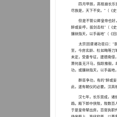
四月甲辰，高祖崩长乐宫，
尽族是，天下不安。”（《
但是不管公卿皇帝也好，或
醉或妄呼，拔剑击柱”（《
攘袂指天，以手画地”（《旧
太宗因谓诸功臣曰：“朕叙
至，今房玄龄、杜如晦等刀
未定，受委专征，建德南侵
萧何虽无汗马，指踪推毂，
功，或攘袂指天，以手画地
群臣争功，有的“醉或妄呼
此，遂有朝仪的必要。汉高
汉七年，长乐宫成，诸侯群
趋。殿下郎中侠陛，陛数百
于是皇帝辇出房，百官执职
侍坐殿上，皆伏抑首，以尊