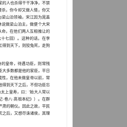
家的人也杀得干干净净，不禁
要杀，你今却又做人情，你又
为梁山泊领袖，宋江因为晁盖
休说做梁山泊主，做便个大宋
从命，在他们两人互相推让的
六十七回）。这种的话，在李
江得到天下，则狡兔死，走狗
的皇帝，待遇功臣，则常残
臣大多数都是他的家臣，平日
成性，在他未做皇帝以前，常
他得到天下之后，不但功臣忘
太上皇寿，曰：‘始大人常以
·卷八·高祖本纪》）。在群
严肃的朝仪。因此之故，平民
死之后，又想尽诛诸侯，其理