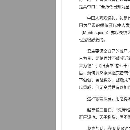
是高帝曰：“吾乃今日知为皇
中国人喜欢说礼，礼是什么
因为严肃的朝仪可以使人发生
（Montesquieu）
也是很必要的。
君主要保全自己的威严，须
言为贵，要使百姓不能接近
言为德”（《旧唐书·卷七
后，萧何竟然乘高祖东击韩
下匈匈，苦战数岁，成败未
以重威，且无令后世有以加
这种寡言深居，用之得法，
赵高说二世曰：“先帝临制
群臣短也。天子称朕，固不闻
赵高的话，在专制政治之