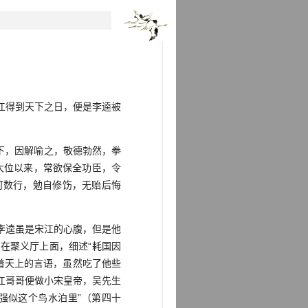
江得到天下之日，便是李逵被
下，因解喻之，敬德勃然，拳
大位以来，常欲保全功臣，令
可数行，勉自修饬，无贻后悔
李逵虽是宋江的心腹，但是他
在聚义厅上面，细述“耗国因
着天上的言语，虽然吃了他些
江哥哥便做小宋皇帝，吴先生
强似这个鸟水泊里”（第四十