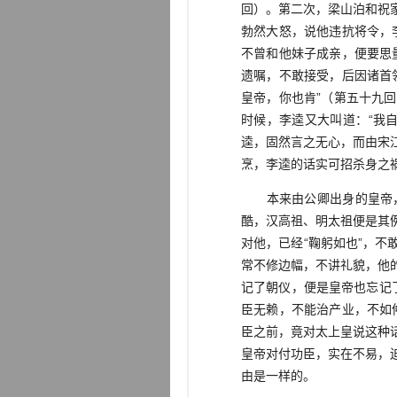
回）。第二次，梁山泊和祝
勃然大怒，说他违抗将令，
不曾和他妹子成亲，便要思
遗嘱，不敢接受，后因诸首
皇帝，你也肯”（第五十九
时候，李逵又大叫道：“我
逵，固然言之无心，而由宋
烹，李逵的话实可招杀身之
本来由公卿出身的皇帝，
酷，汉高祖、明太祖便是其
对他，已经“鞠躬如也”，
常不修边幅，不讲礼貌，他
记了朝仪，便是皇帝也忘记
臣无赖，不能治产业，不如
臣之前，竟对太上皇说这种
皇帝对付功臣，实在不易，
由是一样的。