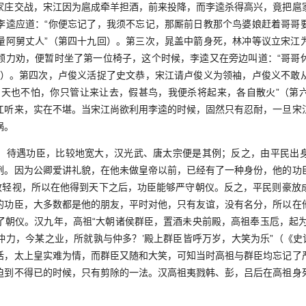
家庄交战，宋江因为扈成牵羊担酒，前来投降，而李逵杀得高兴，竟把扈
李逵应道：“你便忘记了，我须不忘记，那厮前日教那个鸟婆娘赶着哥哥
量阿舅丈人”（第四十九回）。第三次，晁盖中箭身死，林冲等议立宋江
领力劝，便暂时坐了第一位椅子，这个时候，李逵又在旁边叫道：“哥哥
回）。第四次，卢俊义活捉了史文恭，宋江请卢俊义为领袖，卢俊义不敢
自天也不怕，你只管让来让去，假甚鸟，我便杀将起来，各自散火”（第
江听来，实在不堪。当宋江尚欲利用李逵的时候，固然只有忍耐，一旦宋
祸。
待遇功臣，比较地宽大，汉光武、唐太宗便是其例；反之，由平民出身
例。因为公卿爱讲礼貌，在他未做皇帝以前，已经有了一种身份，他的功
不敢轻视，所以在他得到天下之后，功臣能够严守朝仪。反之，平民则豪放
的功臣，大多数都是他的朋友，平时对他，只有友谊，没有名分，所以在
了朝仪。汉九年，高祖“大朝诸侯群臣，置酒未央前殿，高祖奉玉卮，起为
仲力，今某之业，所就孰与仲多？’殿上群臣皆呼万岁，大笑为乐”（《史记
话，太上皇实难为情，而群臣又随和大笑，可知当时高祖与群臣均忘记了
迫到不得已的时候，只有剪除的一法。汉高祖夷戮韩、彭，吕后在高祖身