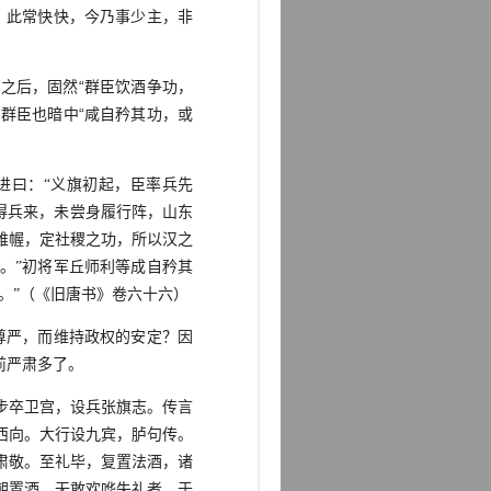
，此常快快，今乃事少主，非
之后，固然“群臣饮酒争功，
群臣也暗中“咸自矜其功，或
进曰：“义旗初起，臣率兵先
得兵来，未尝身履行阵，山东
帷幄，定社稷之功，所以汉之
。”初将军丘师利等成自矜其
。”（《旧唐书》卷六十六）
尊严，而维持政权的安定？因
前严肃多了。
步卒卫宫，设兵张旗志。传言
西向。大行设九宾，胪句传。
肃敬。至礼毕，复置法酒，诸
朝置酒，无敢欢哗失礼者。于