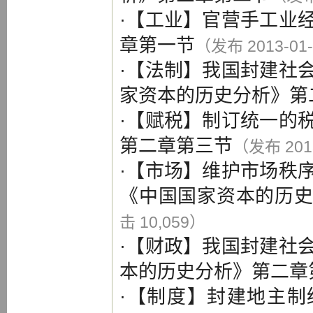
·【
工业
】
官营手工业
章第一节
（发布 2013-01
·【
法制
】
我国封建社
家资本的历史分析》第
·【
赋税
】
制订统一的
第二章第三节
（发布 201
·【
市场
】
维护市场秩
《中国国家资本的历
击 10,059）
·【
财政
】
我国封建社
本的历史分析》第二章
·【
制度
】
封建地主制