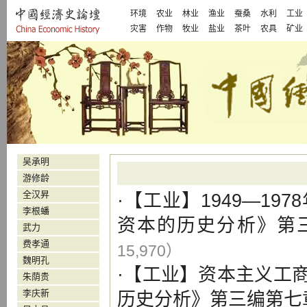
环境
农业
林业
渔业
蚕桑
水利
工业
灾害
作物
牧业
盐业
茶叶
农具
矿业
吴承明
游修龄
全汉昇
·【
工业
】
1949—1
李根蟠
资本的历史分析》第
武力
费孝通
15,970）
魏明孔
·【
工业
】
资本主义工
朱荫贵
李庆新
历史分析》第三编第七