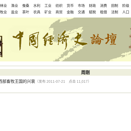
林业
渔业
蚕桑
水利
工业
纺织
货币
市场
财政
消费
田制
阶级
牧业
盐业
茶叶
农具
矿业
商贸
金融
交通
赋税
租佃
法制
人口
周刚
西部畜牧王国的兴衰
（发布 2011-07-21 点击 11,017）