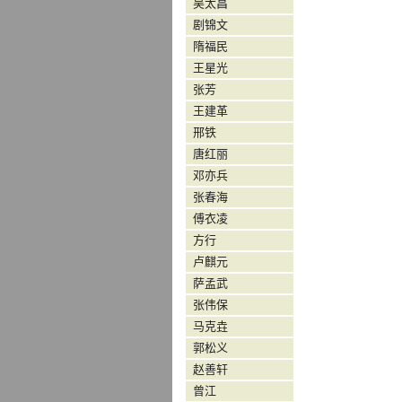
吴太昌
剧锦文
隋福民
王星光
张芳
王建革
邢铁
唐红丽
邓亦兵
张春海
傅衣凌
方行
卢麒元
萨孟武
张伟保
马克垚
郭松义
赵善轩
曾江