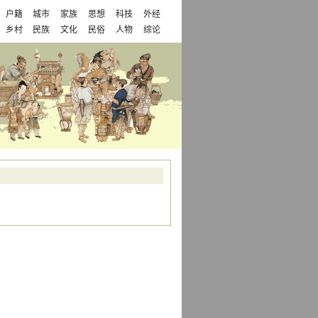
户籍
城市
家族
思想
科技
外经
乡村
民族
文化
民俗
人物
综论