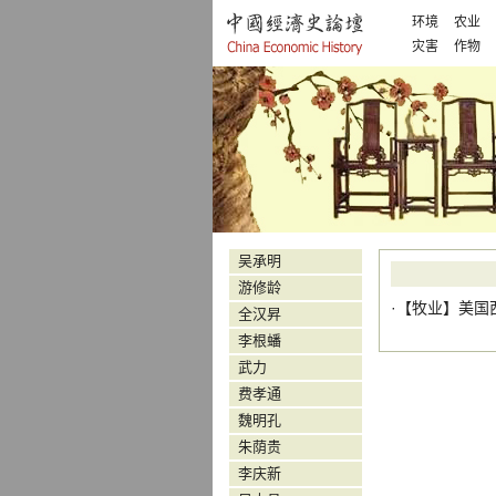
环境
农业
灾害
作物
吴承明
游修龄
·【
牧业
】
美国
全汉昇
李根蟠
武力
费孝通
魏明孔
朱荫贵
李庆新