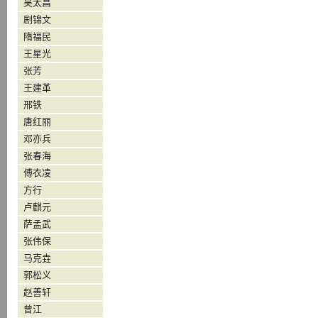
吴太昌
剧锦文
隋福民
王星光
张芳
王建革
邢铁
唐红丽
邓亦兵
张春海
傅衣凌
方行
卢麒元
萨孟武
张伟保
马克垚
郭松义
赵善轩
曾江