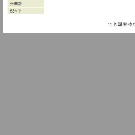
张国刚
倪玉平