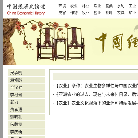
环境
农业
林业
渔业
蚕桑
水利
工业
灾害
作物
牧业
盐业
茶叶
农具
矿业
吴承明
游修龄
·【
农业
】
杂种：农业生物多样性与中国农业
全汉昇
·
《亚洲农业的过去、现在与未来》目录、后
李根蟠
武力
·【
农业
】
农业文化视角下的亚洲可持续发展
费孝通
魏明孔
朱荫贵
李庆新