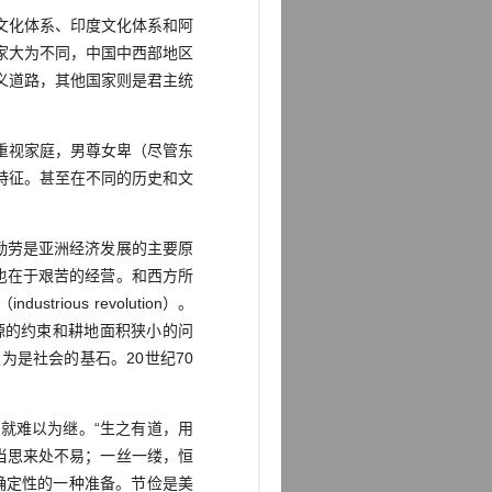
文化体系、印度文化体系和阿
家大为不同，中国中西部地区
义道路，其他国家则是君主统
重视家庭，男尊女卑（尽管东
特征。甚至在不同的历史和文
勤劳是亚洲经济发展的主要原
也在于艰苦的经营。和西方所
ous revolution）。
源的约束和耕地面积狭小的问
是社会的基石。20世纪70
就难以为继。“生之有道，用
当思来处不易；一丝一缕，恒
确定性的一种准备。节俭是美