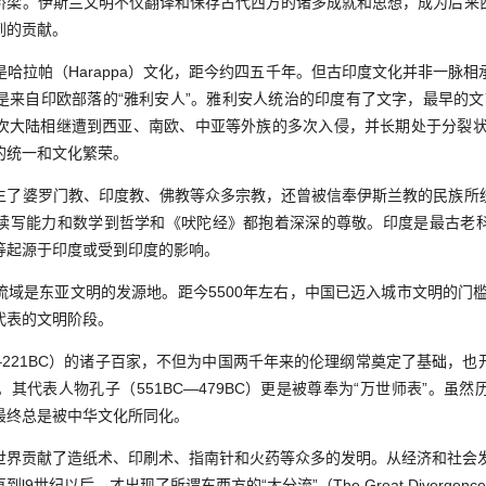
桥梁。伊斯兰文明不仅翻译和保存古代西方的诸多成就和思想，成为后来
到的贡献。
拉帕（Harappa）文化，距今约四五千年。但古印度文化并非一脉相
来自印欧部落的“雅利安人”。雅利安人统治的印度有了文字，最早的文献
次大陆相继遭到西亚、南欧、中亚等外族的多次入侵，并长期处于分裂状态
的统一和文化繁荣。
婆罗门教、印度教、佛教等众多宗教，还曾被信奉伊斯兰教的民族所
读写能力和数学到哲学和《吠陀经》都抱着深深的尊敬。印度是最古老
等起源于印度或受到印度的影响。
是东亚文明的发源地。距今5500年左右，中国已迈入城市文明的门槛。
代表的文明阶段。
–221BC）的诸子百家，不但为中国两千年来的伦理纲常奠定了基础，也
其代表人物孔子（551BC—479BC）更是被尊奉为“万世师表”。虽
最终总是被中华文化所同化。
贡献了造纸术、印刷术、指南针和火药等众多的发明。从经济和社会发
9世纪以后，才出现了所谓东西方的“大分流”（The Great Diverge