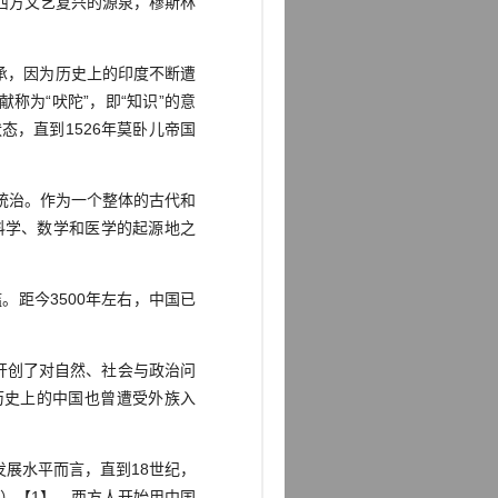
西方文艺复兴的源泉，穆斯林
承，因为历史上的印度不断遭
称为“吠陀”，即“知识”的意
，直到1526年莫卧儿帝国
统治。作为一个整体的古代和
科学、数学和医学的起源地之
距今3500年左右，中国已
开创了对自然、社会与政治问
然历史上的中国也曾遭受外族入
展水平而言，直到18世纪，
nce）【1】。西方人开始用中国