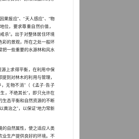
果报应”、“天人感应”、“物
的地位，要求尊重自然价值，
望，“贵生戒杀”。出于对整体居住环境
色彩的景观，所在之处一般环
常把一些重要的水源林和风水
源上求得平衡，在利用中保
都提到对林木的利用与管理，
，无物不消”（《孟子·告子
其生，不绝其长”，即只允许在
的生态平衡和自然资源的不断
粪治之”，以保证“地力常新
境的自然属性，使之适应人类
农业生产提供良好的环境。不