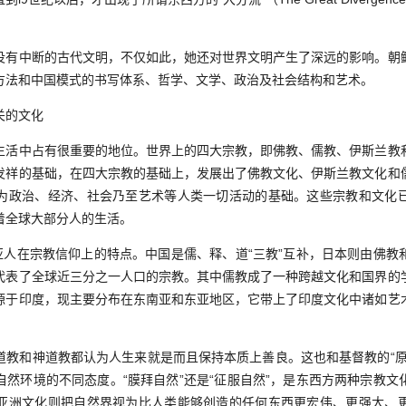
。
中断的古代文明，不仅如此，她还对世界文明产生了深远的影响。朝
方法和中国模式的书写体系、哲学、文学、政治及社会结构和艺术。
的文化
中占有很重要的地位。世界上的四大宗教，即佛教、儒教、伊斯兰教
发祥的基础，在四大宗教的基础上，发展出了佛教文化、伊斯兰教文化和
为政治、经济、社会乃至艺术等人类一切活动的基础。这些宗教和文化
着全球大部分人的生活。
人在宗教信仰上的特点。中国是儒、释、道“三教”互补，日本则由佛教
代表了全球近三分之一人口的宗教。其中儒教成了一种跨越文化和国界的
源于印度，现主要分布在东南亚和东亚地区，它带上了印度文化中诸如艺
。
和神道教都认为人生来就是而且保持本质上善良。这也和基督教的“原
自然环境的不同态度。“膜拜自然”还是“征服自然”，是东西方两种宗教文
亚洲文化则把自然界视为比人类能够创造的任何东西更宏伟、更强大、