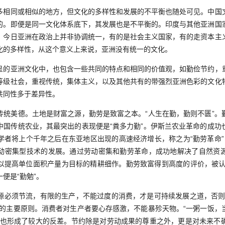
同或相似的地方，但文化的多样性和发展的不平衡也随处可见。中国
的。即便是同一文化体系底下，其发展也是不平衡的。印度与其他亚洲国
。今日亚洲在政治上并非协调统一，有的是社会主义国家，有的走资本主
化的多样性，从这个意义上来说，亚洲没有统一的文化。
亚洲文化中，也包含一些共同的特点和相同的价值观，如勤俭节约，
等级社会，重视传统，集体主义，以及其他共有的带强烈亚洲色彩的文化
共同性多于差异性。
美德。土地是财富之源，勤劳是致富之本。“人生在勤，勤则不匮”。
中国传统农业，其最突出的表现便是“粪多力勤”。伊斯兰农业革命的成功
上个千年之后在东亚地区出现的高速经济增长，称之为“勤劳革命”（industri
动密集型技术的发展。通过劳动密集和勤劳革命，成功地解决了自然资
以提高单位面积产量为目标的精耕细作。勤劳致富得到高度的评价，被认为
一便是“勤勉”。
须节流，有限的生产，不能过度的消费，才是可持续发展之道，否则
费的主要原则。消费者对生产者要心存感激，不能暴殄天物。“一粥一饭，
明也形成了较大的反差。节约除是对劳动成果的尊重之外，更是对未来不