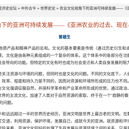
经济史论坛
»
中外古今
»
世界史论
» 农业文化视角下的亚洲可持续发展——《
角下的亚洲可持续发展——《亚洲农业的过去、现在
曾雄生
质产品和精神产品的总和。文化的基本要素是传统（通过历史衍生和由
要。文化是由各种元素组成的一个复杂的体系。这个体系中的各部分在功
社会导向的功能。但特定的文化有时也成为社会变迁和人类自身发展的阻
注资源与环境的问题，但同时也是文化的问题。不同的文化底下，人
、效率、程度和持久力是不同的，因而对资源和环境所形成的压力也不同
方文化强调征服自然，并挟科学革命和产业革命所形成的优势，通过政治
世界的主流文化，加速了人类对于自然资源的索取，终于在一个“寂静的春天
的问题。
远远超过一半的世界历史经历，亚洲文明是世界上最古老的文明。在
打交道，利用资源，保护环境，发展自己，成就今天的亚洲。就资源和环
时段来看，亚洲文化较好的处理了生存发展与资源环境之间的关系，只是