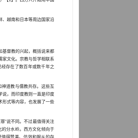
鲜、越南和日本等周边国家沿
和基督教的兴起，概括说来都
儒家文化。宗教与哲学相联系
已经存在了数百年或数千年之
和神道教与儒教共存。这些互
学说，而印度教则一直是印度
术形式等内容，也发展了一些
罪”说不同。不过最值得关注
化的分水岭。西方文化倾向于
更值得赞美、仿效和服从的存