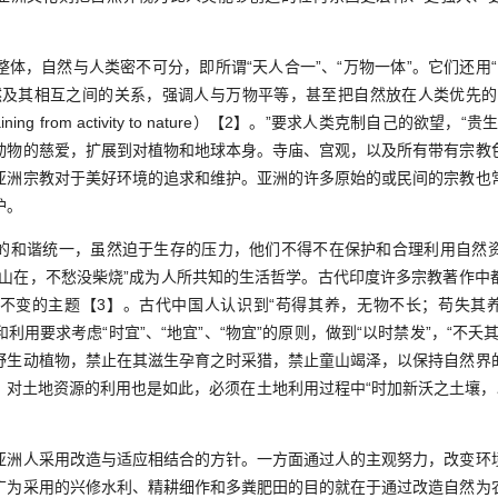
自然与人类密不可分，即所谓“天人合一”、“万物一体”。它们还用“因
然及其相互之间的关系，强调人与万物平等，甚至把自然放在人类优先
ning from activity to nature）【2】。”要求人类克制自己的欲
动物的慈爱，扩展到对植物和地球本身。寺庙、宫观，以及所有带有宗教
亚洲宗教对于美好环境的追求和维护。亚洲的许多原始的或民间的宗教也
护。
和谐统一，虽然迫于生存的压力，他们不得不在保护和合理利用自然资
青山在，不愁没柴烧”成为人所共知的生活哲学。古代印度许多宗教著作中
不变的主题【3】。古代中国人认识到“苟得其养，无物不长；苟失其养
利用要求考虑“时宜”、“地宜”、“物宜”的原则，做到“以时禁发”，“不夭
野生动植物，禁止在其滋生孕育之时采猎，禁止童山竭泽，以保持自然界
。对土地资源的利用也是如此，必须在土地利用过程中“时加新沃之土壤，以
人采用改造与适应相结合的方针。一方面通过人的主观努力，改变环
广为采用的兴修水利、精耕细作和多粪肥田的目的就在于通过改造自然为