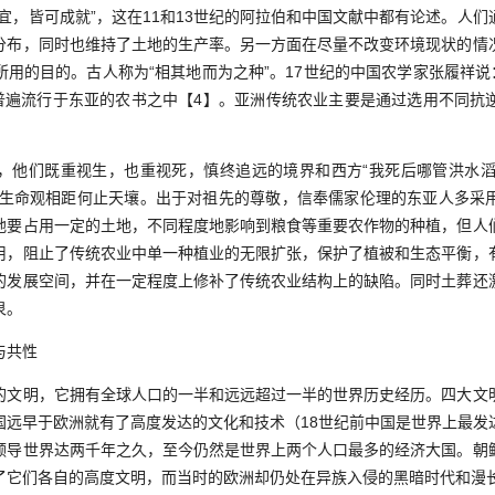
宜，皆可成就”，这在11和13世纪的阿拉伯和中国文献中都有论述。人
分布，同时也维持了土地的生产率。另一方面在尽量不改变环境现状的情
用的目的。古人称为“相其地而为之种”。17世纪的中国农学家张履祥说
也普遍流行于东亚的农书之中【4】。亚洲传统农业主要是通过选用不同抗
重视生，也重视死，慎终追远的境界和西方“我死后哪管洪水滔天，Aprils
deluge!”的人生命观相距何止天壤。出于对祖先的尊敬，信奉儒家伦理的东亚人
地要占用一定的土地，不同程度地影响到粮食等重要农作物的种植，但人
用，阻止了传统农业中单一种植业的无限扩张，保护了植被和生态平衡，
的发展空间，并在一定程度上修补了传统农业结构上的缺陷。同时土葬还
泉。
与共性
明，它拥有全球人口的一半和远远超过一半的世界历史经历。四大文
国远早于欧洲就有了高度发达的文化和技术（18世纪前中国是世界上最发
领导世界达两千年之久，至今仍然是世界上两个人口最多的经济大国。朝
了它们各自的高度文明，而当时的欧洲却仍处在异族入侵的黑暗时代和漫