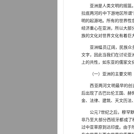
亚洲是人类文明的摇篮。亚
拉底两河的中下游地区所谓
明的起源地。所有的世界性
经济重心在亚洲，所以大部
族的文化对世界文化有着巨
亚洲幅员辽阔，民族众多，
文字，因此当我们在讨论亚
上的共性，如东亚的儒家文
（一）亚洲的主要文明
西亚两河文明最早的创造者
后出现了古巴比伦王国、赫
金、法律、建筑、天文历法
公元7世纪之后，穆罕默德
非乃至大部分西班牙都成了
过中亚草原到达印度。由于