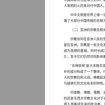
人发明的火药来对付中国人
中华文明是世界上唯一没有
袭了大部分中国传统的农耕
（二）亚洲的宗教及相关
宗教信仰在亚洲人民的生活
是在亚洲。宗教是一些文化
成为思想的基础，同时也成
久，至今它们仍然共同影响
“多神崇拜”是大多数东亚
补的成分构成了一个整体，
人的宗教的同义词。佛教起
与接纳它的文化有关的特色
印度教、佛教、儒教、道教
的还是东西方宗教文化对于
将人类看成宇宙的统治者，