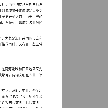
以后，西亚的底格里斯与幼发
黄河流域和长江流域是人类文
业革命开始之前，由于世界的
国、阿拉伯、印度等各亚洲民
”，尤其是没有共同的语言和
样性的同时，又存在一些区域
，在两河流域和西亚地区又先
波斯等。两河文明在农业、冶
伊拉克、波斯、中亚、整个北
而其余脉到了l6世纪还能通
了连接古代文明与近代文明、