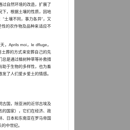
们通过自然环境的改造，扩展了
况下，根据土壤的性质，因地
：“土壤不同，事力各异”，又
逆性的农作物及品种来适应不
 moi，le dfluge，
多采用土葬的方式来安葬自己的先
们总是通过植树种草等补救措
有助于生物的多样性，也为畜
激发了人们爱乡爱土的情感。
明古国，除亚洲的近邻古埃及
达的国家），它们在经济、政
鲜、日本和东南亚在罗马帝国
长的中世纪。