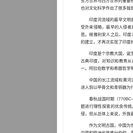
东方世界与西方世界的重要
也对文化科学作出了很多独
印度河流域的最早文明是哈
受外来侵略，最早的入侵者是
思。继雅利安人之后，印度
的建立，才再次实现了印度
印度是个宗教大国，诞生了
古典印度，对知识和教育从
一。阿拉伯数字和希腊哲学
中国的长江流域和黄河流域
进入到以甲骨文和青铜器为
春秋战国时期（770BC
题进行理性探索的优良传统。
侵，但从总体上来说，外族
作为文明古国，中国为世界
中国和欧洲也是难分伯仲。直到l