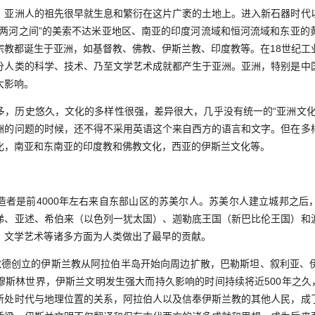
洲人的祖先很早就生息和繁衍在这片广袤的土地上。进入新石器时代
“两河之间”的美索不达米亚地区、南亚的印度河流域和恒河流域和东亚的
宗教都诞生于亚洲，如基督教、佛教、伊斯兰教、印度教等。在18世纪工
分人类的科学、技术、乃至文学艺术成就都产生于亚洲。亚洲，特别是中
大影响。
历史悠久，文化的多样性很强，差异很大，几乎没有统一的“亚洲文化
洲的问题的时候，还不得不采用英语这个来自西方的语言和文字。但在多
化，南亚和东南亚的印度教和佛教文化，西亚的伊斯兰文化等。
是前4000年左右来自东部山区的苏美尔人。苏美尔人建立城邦之后
悌、亚述、希伯来（以色列一犹太国）、迦勒底王国（新巴比伦王国）和
、文学艺术等诸多方面为人类做出了最早的贡献。
创立的伊斯兰教从阿拉伯半岛开始向周边扩散，巴勒斯坦、叙利亚、
穆斯林世界，伊斯兰文明发生强大而持久影响的时间持续将近500年之久，
所处时代与地理位置的关系，阿拉伯人以及信奉伊斯兰教的其他人民，成