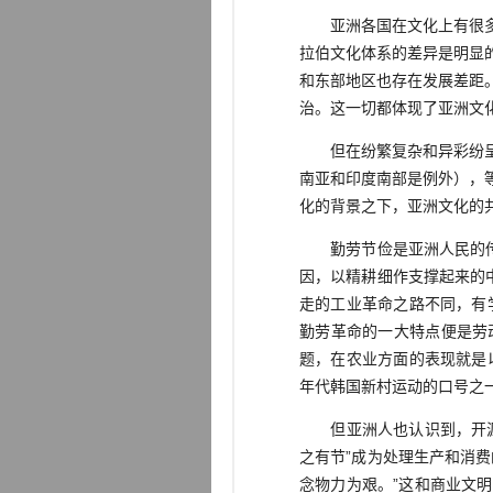
亚洲各国在文化上有很多相
拉伯文化体系的差异是明显
和东部地区也存在发展差距
治。这一切都体现了亚洲文
但在纷繁复杂和异彩纷呈的
南亚和印度南部是例外），
化的背景之下，亚洲文化的
勤劳节俭是亚洲人民的传统
因，以精耕细作支撑起来的
走的工业革命之路不同，有学者将
勤劳革命的一大特点便是劳
题，在农业方面的表现就是
年代韩国新村运动的口号之
但亚洲人也认识到，开源必
之有节”成为处理生产和消
念物力为艰。”这和商业文