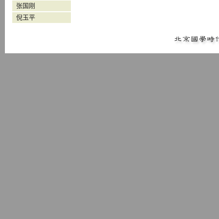
张国刚
倪玉平