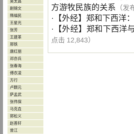
吴太昌
方游牧民族的关系
（发布 
剧锦文
隋福民
·【
外经
】
郑和下西洋
王星光
·【
外经
】
郑和下西洋
张芳
王建革
点击 12,843）
邢铁
唐红丽
邓亦兵
张春海
傅衣凌
方行
卢麒元
萨孟武
张伟保
马克垚
郭松义
赵善轩
曾江