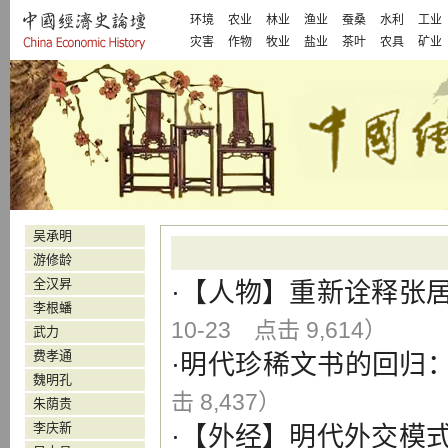
环境
农业
林业
渔业
蚕桑
水利
工业
灾害
作物
牧业
盐业
茶叶
农具
矿业
吴承明
游修龄
全汉昇
·【
人物
】
重新诠释张
李根蟠
10-23 点击 9,614）
武力
费孝通
·
明代珍稀文书的回归
魏明孔
击 8,437）
朱荫贵
李庆新
·【
外经
】
明代外交模