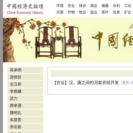
环境
农业
林业
渔业
蚕桑
水利
工业
灾害
作物
牧业
盐业
茶叶
农具
矿业
吴承明
游修龄
·【
农业
】
汉、唐之间的河套农经开发
（发布 20
全汉昇
李根蟠
武力
费孝通
魏明孔
朱荫贵
李庆新