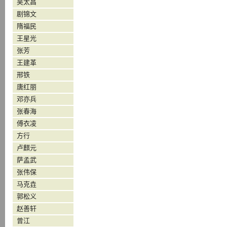
吴太昌
剧锦文
隋福民
王星光
张芳
王建革
邢铁
唐红丽
邓亦兵
张春海
傅衣凌
方行
卢麒元
萨孟武
张伟保
马克垚
郭松义
赵善轩
曾江