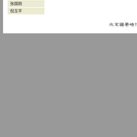
张国刚
倪玉平