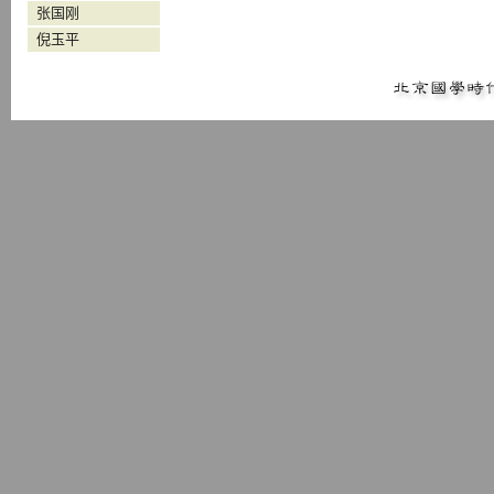
张国刚
倪玉平