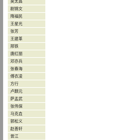
吴太昌
剧锦文
隋福民
王星光
张芳
王建革
邢铁
唐红丽
邓亦兵
张春海
傅衣凌
方行
卢麒元
萨孟武
张伟保
马克垚
郭松义
赵善轩
曾江