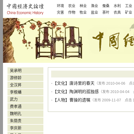
环境
农业
林业
渔业
蚕桑
水利
工业
灾害
作物
牧业
盐业
茶叶
农具
矿业
吴承明
游修龄
·【
文化
】
唐诗里的春天
（发布 2010-04-06 点击
全汉昇
·【
文化
】
陶渊明的孤独感
李根蟠
（发布 2010-04-04 
武力
·【
人物
】
曹操的遗嘱
（发布 2009-11-07 点击 1
费孝通
魏明孔
朱荫贵
李庆新