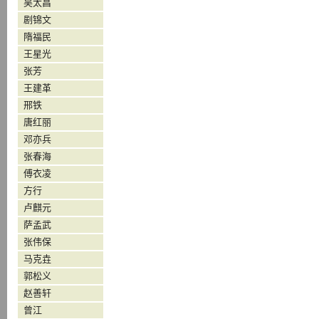
吴太昌
剧锦文
隋福民
王星光
张芳
王建革
邢铁
唐红丽
邓亦兵
张春海
傅衣凌
方行
卢麒元
萨孟武
张伟保
马克垚
郭松义
赵善轩
曾江