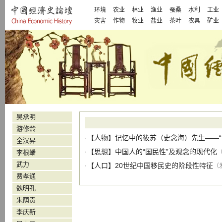
环境
农业
林业
渔业
蚕桑
水利
工业
灾害
作物
牧业
盐业
茶叶
农具
矿业
吴承明
游修龄
·【
人物
】
记忆中的筱苏（史念海）先生——“
全汉昇
·【
思想
】
中国人的“国民性”及观念的现代化
李根蟠
（
武力
·【
人口
】
20世纪中国移民史的阶段性特征
（发
费孝通
魏明孔
朱荫贵
李庆新