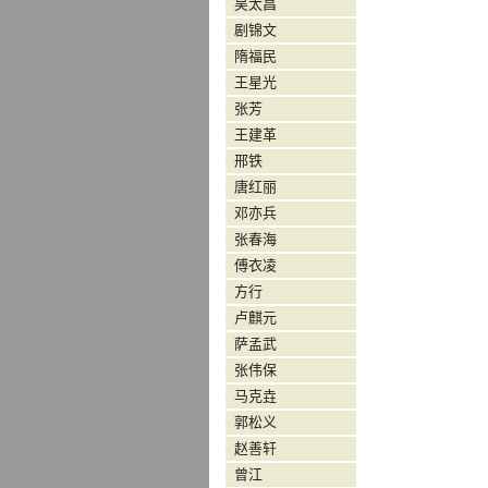
吴太昌
剧锦文
隋福民
王星光
张芳
王建革
邢铁
唐红丽
邓亦兵
张春海
傅衣凌
方行
卢麒元
萨孟武
张伟保
马克垚
郭松义
赵善轩
曾江