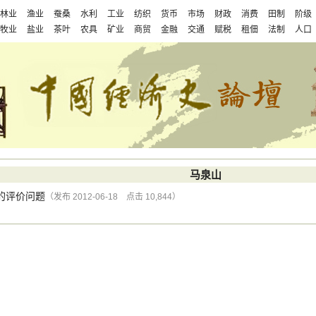
林业
渔业
蚕桑
水利
工业
纺织
货币
市场
财政
消费
田制
阶级
牧业
盐业
茶叶
农具
矿业
商贸
金融
交通
赋税
租佃
法制
人口
马泉山
的评价问题
（发布 2012-06-18 点击 10,844）