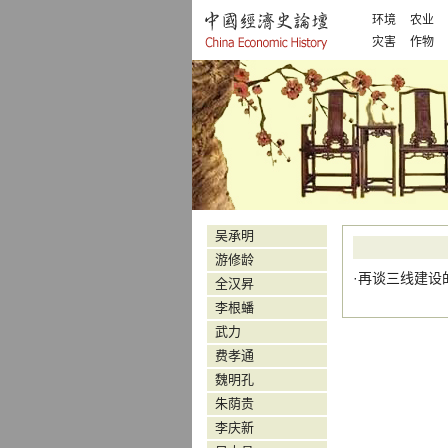
环境
农业
灾害
作物
吴承明
游修龄
·
再谈三线建设
全汉昇
李根蟠
武力
费孝通
魏明孔
朱荫贵
李庆新