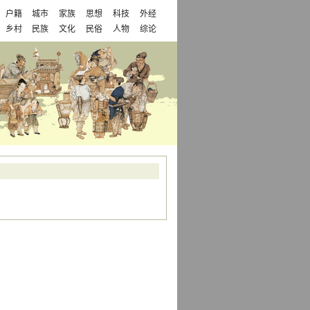
户籍
城市
家族
思想
科技
外经
乡村
民族
文化
民俗
人物
综论