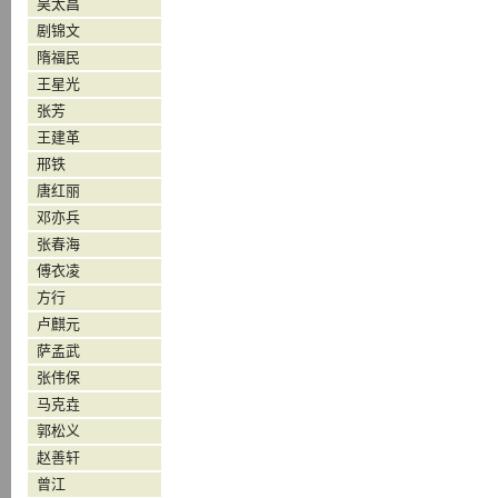
吴太昌
剧锦文
隋福民
王星光
张芳
王建革
邢铁
唐红丽
邓亦兵
张春海
傅衣凌
方行
卢麒元
萨孟武
张伟保
马克垚
郭松义
赵善轩
曾江