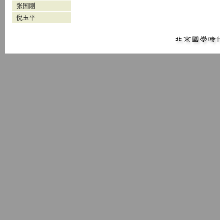
张国刚
倪玉平