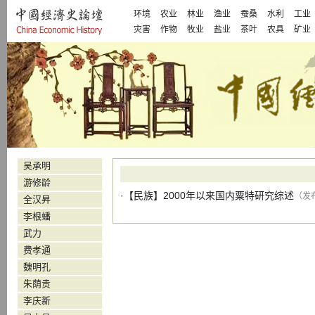
环境
农业
林业
渔业
蚕桑
水利
工业
灾害
作物
牧业
盐业
茶叶
农具
矿业
吴承明
游修龄
·【
民族
】
2000年以来国内粟特研究综述
（发布
全汉昇
李根蟠
武力
费孝通
魏明孔
朱荫贵
李庆新