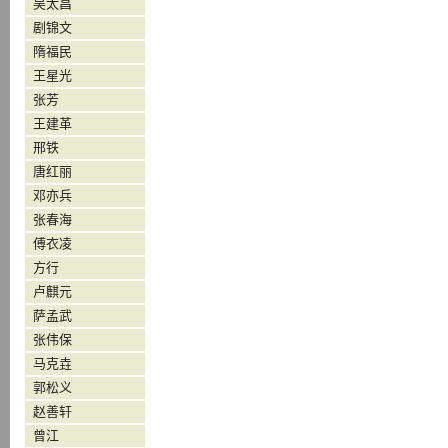
吴太昌
剧锦文
隋福民
王星光
张芳
王建革
邢铁
唐红丽
邓亦兵
张春海
傅衣凌
方行
卢麒元
萨孟武
张伟保
马克垚
郭松义
赵善轩
曾江