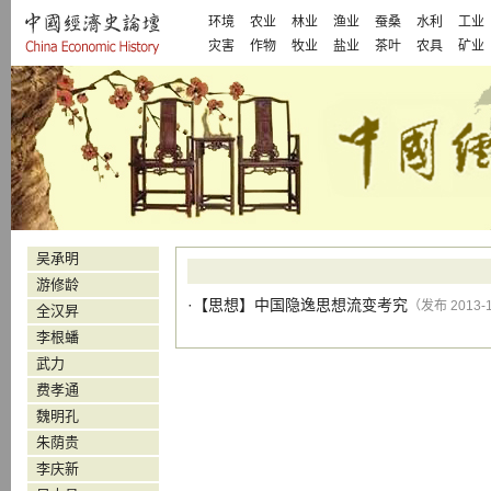
环境
农业
林业
渔业
蚕桑
水利
工业
灾害
作物
牧业
盐业
茶叶
农具
矿业
吴承明
游修龄
·【
思想
】
中国隐逸思想流变考究
（发布 2013-
全汉昇
李根蟠
武力
费孝通
魏明孔
朱荫贵
李庆新