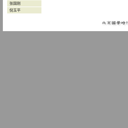
张国刚
倪玉平