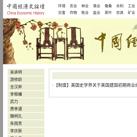
环境
农业
林业
渔业
蚕桑
水利
工业
灾害
作物
牧业
盐业
茶叶
农具
矿业
吴承明
游修龄
·【
制度
】
美国史学界关于美国建国初期商业
全汉昇
李根蟠
武力
费孝通
魏明孔
朱荫贵
李庆新