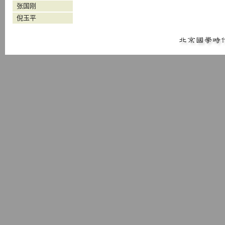
张国刚
倪玉平