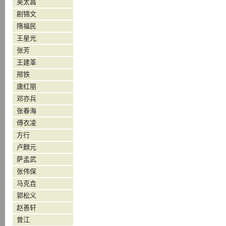
吴太昌
剧锦文
隋福民
王星光
张芳
王建革
邢铁
唐红丽
邓亦兵
张春海
傅衣凌
方行
卢麒元
萨孟武
张伟保
马克垚
郭松义
赵善轩
曾江