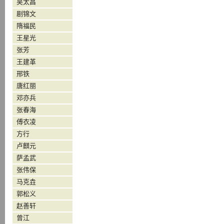
吴太昌
剧锦文
隋福民
王星光
张芳
王建革
邢铁
唐红丽
邓亦兵
张春海
傅衣凌
方行
卢麒元
萨孟武
张伟保
马克垚
郭松义
赵善轩
曾江