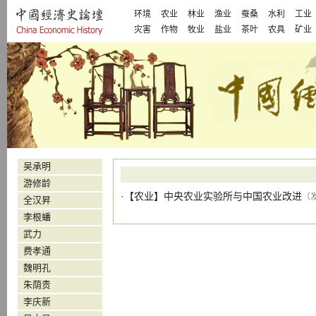
环境
农业
林业
渔业
蚕桑
水利
工业
灾害
作物
牧业
盐业
茶叶
农具
矿业
吴承明
游修龄
·【
农业
】
中央农业实验所与中国农业改进
（发
全汉昇
李根蟠
武力
费孝通
魏明孔
朱荫贵
李庆新