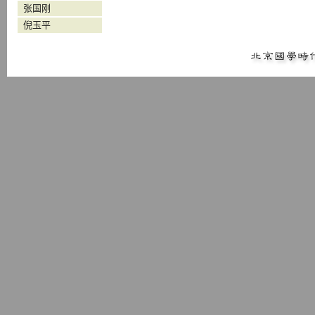
张国刚
倪玉平