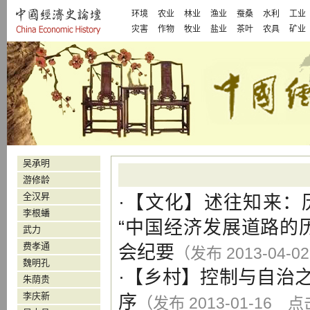
环境
农业
林业
渔业
蚕桑
水利
工业
灾害
作物
牧业
盐业
茶叶
农具
矿业
吴承明
游修龄
全汉昇
·【
文化
】
述往知来：
李根蟠
“中国经济发展道路的
武力
费孝通
会纪要
（发布 2013-04-0
魏明孔
·【
乡村
】
控制与自治
朱荫贵
李庆新
序
（发布 2013-01-16 点击