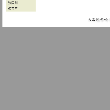
张国刚
倪玉平