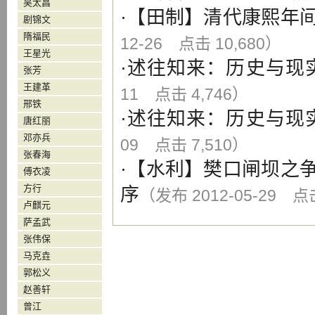
吴太昌
·【
田制
】
清代康熙年
剧锦文
隋福民
12-26 点击 10,680）
王星光
·
述往知来：历史与现
张芳
王建革
11 点击 4,746）
邢铁
·
述往知来：历史与现
唐红丽
邓亦兵
09 点击 7,510）
张春海
·【
水利
】
樊口闸坝之
傅衣凌
方行
序
（发布 2012-05-29 点击
卢麒元
萨孟武
张伟保
马克垚
郭松义
赵善轩
曾江