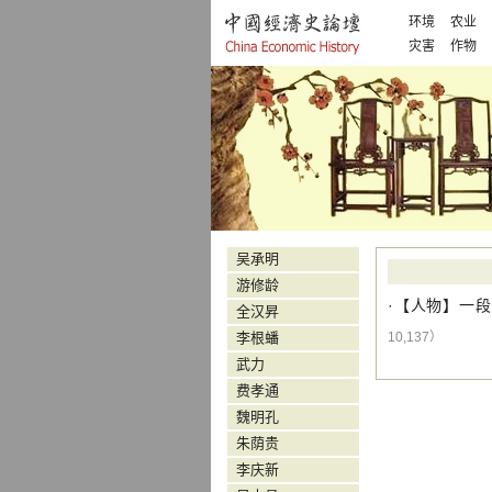
环境
农业
灾害
作物
吴承明
游修龄
·【
人物
】
一段
全汉昇
李根蟠
10,137）
武力
费孝通
魏明孔
朱荫贵
李庆新