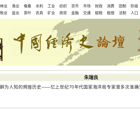
林业
渔业
蚕桑
水利
工业
纺织
货币
市场
财政
消费
田制
阶级
牧业
盐业
茶叶
农具
矿业
商贸
金融
交通
赋税
租佃
法制
人口
朱瑞良
鲜为人知的辉煌历史——忆上世纪70年代国家海洋局专家曾多次准确