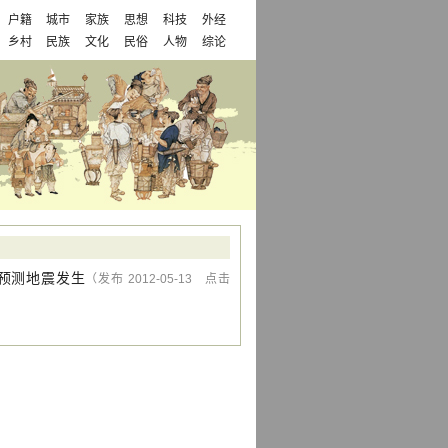
户籍
城市
家族
思想
科技
外经
乡村
民族
文化
民俗
人物
综论
预测地震发生
（发布 2012-05-13 点击