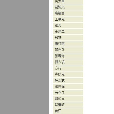
吴太昌
剧锦文
隋福民
王星光
张芳
王建革
邢铁
唐红丽
邓亦兵
张春海
傅衣凌
方行
卢麒元
萨孟武
张伟保
马克垚
郭松义
赵善轩
曾江