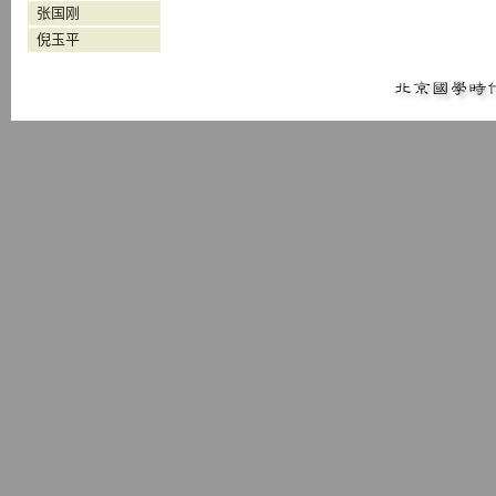
张国刚
倪玉平