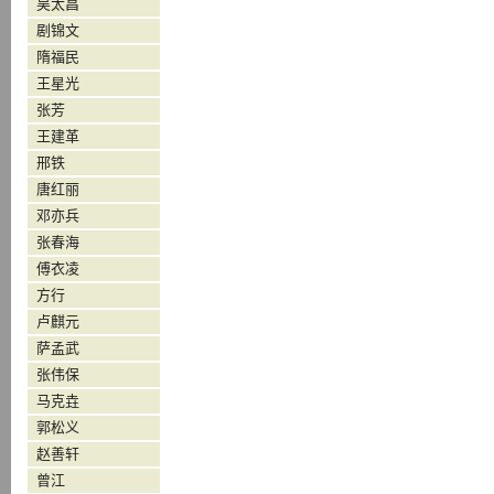
吴太昌
剧锦文
隋福民
王星光
张芳
王建革
邢铁
唐红丽
邓亦兵
张春海
傅衣凌
方行
卢麒元
萨孟武
张伟保
马克垚
郭松义
赵善轩
曾江