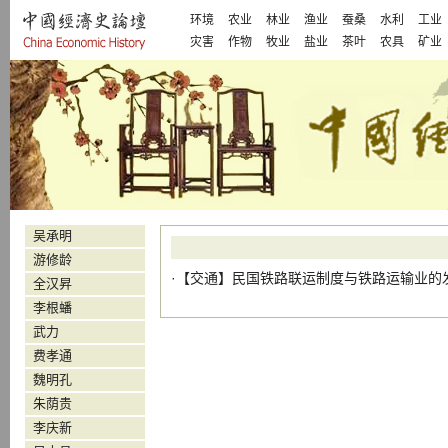
环境
农业
林业
渔业
蚕桑
水利
工业
灾害
作物
牧业
盐业
茶叶
农具
矿业
吴承明
游修龄
·【
交通
】
民国铁路联运制度与铁路运输业的发
全汉昇
李根蟠
武力
费孝通
魏明孔
朱荫贵
李庆新