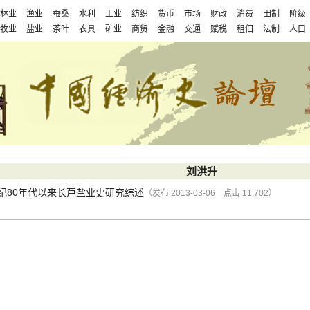
林业
渔业
蚕桑
水利
工业
纺织
货币
市场
财政
消费
田制
阶级
牧业
盐业
茶叶
农具
矿业
商贸
金融
交通
赋税
租佃
法制
人口
刘洪升
世纪80年代以来长芦盐业史研究综述
（发布 2013-03-06 点击 11,702）