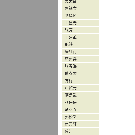
吴太昌
剧锦文
隋福民
王星光
张芳
王建革
邢铁
唐红丽
邓亦兵
张春海
傅衣凌
方行
卢麒元
萨孟武
张伟保
马克垚
郭松义
赵善轩
曾江