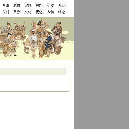
户籍
城市
家族
思想
科技
外经
乡村
民族
文化
民俗
人物
综论