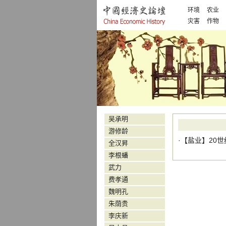
环境
农业
灾害
作物
吴承明
游修龄
·【
盐业
】
20
全汉昇
李根蟠
武力
费孝通
魏明孔
朱荫贵
李庆新