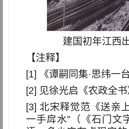
建国初年江西
【注释】
[1] 《谭嗣同集·思纬
[2] 见徐光启《农政全
[3] 北宋释觉范《送
一手戽水”（《石门文