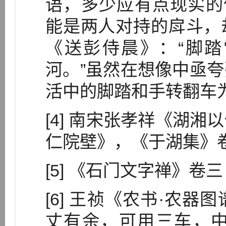
语，多少应有点现实的
能是两人对持的戽斗，
《送彭侍晨》：“脚
河。”虽然在想像中亟
活中的脚踏和手转翻车
[4] 南宋张孝祥《湖
仁院壁》，《于湖集》
[5] 《石门文字禅》卷三
[6] 王祯《农书·农器
丈有余，可用三车，