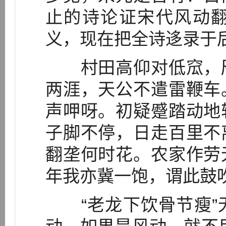
止的诗论证宋代风动
义，现在把全诗迻录于
村田高仰对低窊，咫
两涯，天公不遣雷鞭车
声呷呀。初疑蹙踏动地
子脚不停，日走百里不
翻垄何时花。农家作劳
年我亦冀一饱，谓此鼓
“老龙下饮骨节瘦”