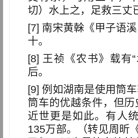
切）水上之，足救三丈
[7] 南宋黄榦《甲子
十。
[8] 王祯《农书》载
后。
[9] 例如湖南是使用
筒车的优越条件，但历
近世更是如此。有人统
135万部。（转见周昕