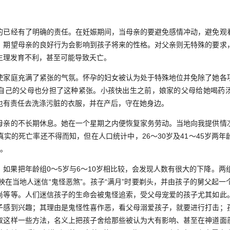
经有了明确的责任。在妊娠期间，当母亲的要避免感情冲动，避免观
。期望母亲的良好行为会影响到孩子将来的性格。对父亲则无特殊的要求
生理发育不利，甚至可能导致夭亡。
庭充满了紧张的气氛。怀孕的妇女被认为处于特殊地位并免除了她各
自己的父母也分担了这种紧张。小孩快出生之前，娘家的父母给她喝药
也有责任去洗涤污脏的衣服，并在产后，守在她身边。
的不长期休息。她在一个星期之内便恢复家务劳动。当地向我提供情
实的死亡率还不得而知，但在人口统计中，26～30岁及41～45岁两
题。
果把年龄组0～5岁与6～10岁相比较，会发现人数有很大的下降。两组
映在当地人迷信“鬼怪恶煞”。孩子“满月”时要剃头，并由孩子的舅父起
尚等等。人们迷信孩子的生命会被鬼怪追索，受父母宠爱的孩子尤其如此
子感到兴趣；其理由是鬼怪性喜作恶，看父母溺爱孩子，就要进行打击；
取这样一些方法，名义上把孩子舍给那些被认为大有影响、甚至在神道面