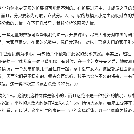
群体本身无限的扩展很可能是不利的。在扩展进程中，其成员之间的
”。而且，分只要较为可取，它就分。因此，家的规模大小是由两股对立的
要分散的力量。在下面几节里，我将分析这两股力量。
些定量的数据可以帮助我们进一步开展讨论。尽管大部分对中国的研
里，大家庭很少。在家的总数中，我们发现有一对以上已婚夫妇的家不到
已婚配偶为核心，再包括几个依赖于此家的父系亲属。事实上，超过一
并不是每一个家都有一对已婚配偶。有时候，在一个妇女丧夫之后，她就和
的情况，一个父亲和他儿子居住在一起，家中没有女人。这些都是社会解
致，因而它们是不稳定的。鳏夫会再结婚，孩子也会在不久的将来，一有
恢复。这一类不稳定的家占总数的27％。①
4人。这说明这种群体是很小的，而且这绝不是一种例外的情况，从
村家庭，平均的人数大约是在4至6人之间②。所谓大家庭，看来主要存在
材料看，可以说，这个村里的家是一个小的亲属群体，以一个家庭为核心