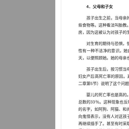
4．父母和子女
孩子出生之前，当母亲的已
些食物等。这种看法叫胎教
房，因为这被认为对孩子的
对生育的期待与恐惧，使家
性有一种不洁净的意识。她
天，以便照顾她。她的母亲
孩子出生后，按习惯当母亲
妇女产后高死亡率的原因。真
二章第5节）说明了这个问
婴儿的死亡率也是高的。如
总数的33％。这种现象也反
的名字，如阿狗、阿猫、和
向鬼怪表示，没有人对这孩
再继续插手了。甚至有时采