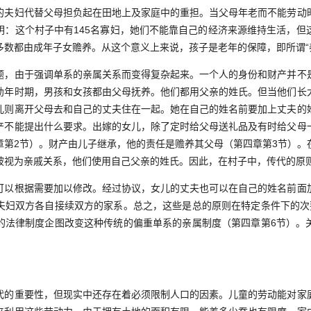
的夫妇代替父母担负起在田地上及家庭中的重担。当父母年老而不能劳动
明：这个村子中有145名寡妇，她们不能靠自己的经济来源维持生活，但
多数都由成年子女赡养。从这个意义上来说，孩子是老年的保障，即所谓“
由于强调单系的亲属关系而变得复杂起来。一个人的身份和财产并不
幼年时期，男孩和女孩都由父母抚养。他们都用父亲的姓氏。但当他们长
儿则离开父母去和自己的丈夫住在一起。她在自己的姓名前要加上丈夫的
产不能提出什么要求。出嫁的女儿，除了定时给父母送礼品及有时给父母
章第2节）。财产由儿子继承，他的责任是赡养其父母（第四章第3节）。
被视为亲戚关系，他们使用自己父亲的姓氏。因此，在村子中，传代的原
根据需要加以修改。经过协议，女儿的丈夫也可以在自己的姓名前面
夫妇双方各自接续双方的家系。总之，这些是总的原则在特定条件下的次
的法律制度企图改变这种传统的偏重单系的亲属制度（第四章第6节）。
重要性，但现实中还存在着必须限制人口的因素。儿童的劳动能对家