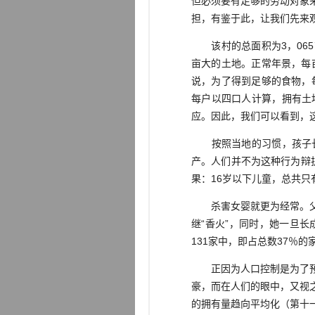
但必须要有足够的劳动对象
担，有鉴于此，让我们先来
该村的总面积为3，065亩
亩大的土地。正常年景，每
说，为了得到足够的食物，
每户以四口人计算，拥有土
应。因此，我们可以看到，
按照当地的习惯，孩子长
产。人们并不为这种行为辩
果：16岁以下儿童，总共只
杀害女婴就更为经常。父系
继“香火”，同时，她一旦长
131家中，即占总数37％
正因为人口控制是为了预防
豪，而在人们的眼中，又视
的拥有量趋向平均化（第十