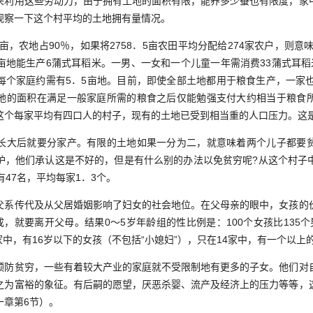
来利用这些劳动力，由于拥有土地的面积有限，能养多少蚕也有限度，家
观察一下这个村平均的土地拥有量情况。
，农地占90％，如果将2758．5亩农田平均分配给274家农户，则意味
亩地能生产6蒲式耳稻米。一男、一女和一个儿童一年需消费33蒲式耳稻
每个家庭约需有5．5亩地。目前，即使全部土地都用于粮食生产，一家也
地的面积在满足一般家庭所需的粮食之后仅能勉强支付大约相当于粮食
这个每家平均有四口人的村子，现有的土地已受到相当重的人口压力。这
大后就要分家产。有限的土地如果一分为二，就意味着两个儿子都要贫
护，他们承认这是不好的，但是有什么别的办法以免贫穷呢?从这个村子
有47名，平均每家1．3个。
传代及从父居婚姻影响了妇女的社会地位。在父母亲的眼中，女孩的
成，就要离开父母。结果0～5岁年龄组的性比例是：100个女孩比135
的家中，有16岁以下的女孩（不包括“小媳妇”），只在14家中，有一个以上
贫穷，一些有着较大产业的家庭就不受限制地有更多的子女。他们对
之为富裕的象征。有后嗣的愿望，厌恶杀婴、流产及经济上的压力等等，
一章第6节）。