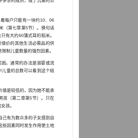
中多余的成员，成了沉重的负
着每户只能有一块约10．06
米（第七章第5节）。换句话
只有大约60蒲式耳的稻米。
所值价的其他生活必需品的供
是限制儿童数量的强烈因素。
困。通常的办法是溺婴或流
中儿童的总数可以看到这个结
价值是较低的，因为她不能承
个男孩（第二章第5节）。只在
的女孩。
自己有为数众多的子女感到自
这些因素同时发生作用使土地