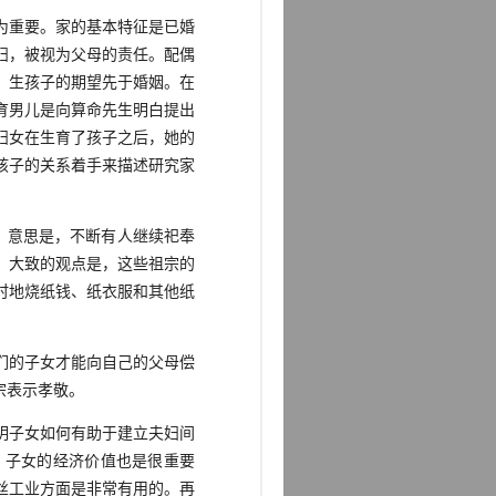
为重要。家的基本特征是已婚
妇，被视为父母的责任。配偶
。生孩子的期望先于婚姻。在
育男儿是向算命先生明白提出
妇女在生育了孩子之后，她的
孩子的关系着手来描述研究家
，意思是，不断有人继续祀奉
。大致的观点是，这些祖宗的
时地烧纸钱、纸衣服和其他纸
们的子女才能向自己的父母偿
宗表示孝敬。
明子女如何有助于建立夫妇间
。子女的经济价值也是很重要
丝工业方面是非常有用的。再