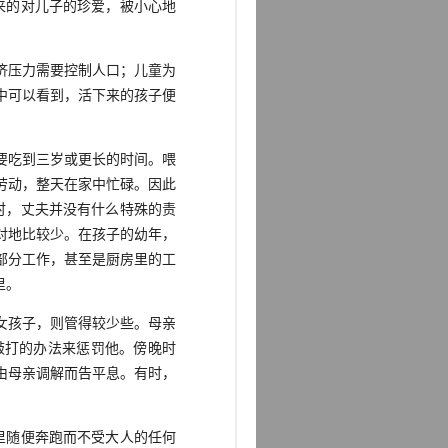
来的对儿子的珍爱，被小心地
济压力需要控制人口；儿童为
中可以看到，活下来的孩子便
要吃到三岁或更长的时间。喂
劳动，整天在家中忙碌。因此
时，丈夫并没有什么特殊的责
对地比较少。在孩子的幼年，
部分工作，甚至是厨房里的工
里。
女孩子，则管得较少些。母亲
敲打的办法来惩罚他。傍晚时
由母亲调解而告平息。有时，
里随便奔跑而不受大人的任何