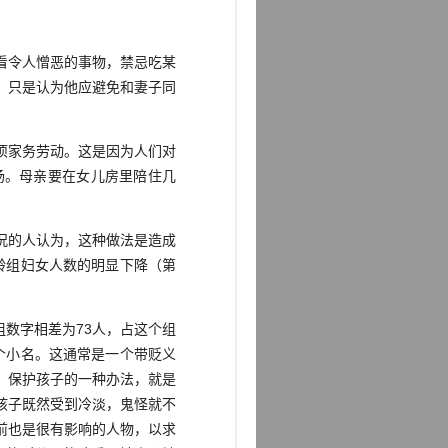
看令人憎恶的事物，禁忌吃某
，只是认为他应避免和妻子同
项家务劳动。这是因为人们对
汤。母亲要在女儿房里陪住几
况的人认为，这种做法是造成
年龄组妇女人数的明显下降（第
数字相差为73人，占这个组
一个小名。这通常是一个带贬义
。保护孩子的一种办法，就是
孩子既然受到冷淡，鬼怪就不
前也是很有影响的人物，以求