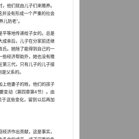
时，他们就由儿子们来赡养。
这并没有形成一个严重的社会
养儿防老”。
是平等地传递给子女的。总是
大成亲后，儿子在分家前还继
姓氏。她除了能得到自己的一
一些经济帮助外，她也没有赡
在第三代，只有儿子的儿子接
则是父系的。
加上他妻子的姓，他们的孩子
要变动（第四章第4节）。由
关于这些变化，留到以后再加
庭经济作出贡献，这是事实，