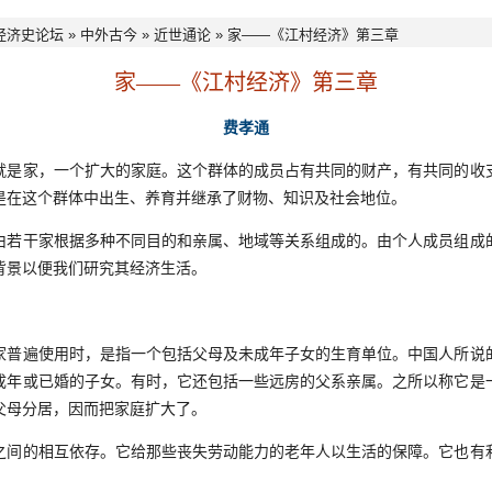
经济史论坛
»
中外古今
»
近世通论
» 家——《江村经济》第三章
家——《江村经济》第三章
费孝通
家，一个扩大的家庭。这个群体的成员占有共同的财产，有共同的收
是在这个群体中出生、养育并继承了财物、知识及社会地位。
干家根据多种不同目的和亲属、地域等关系组成的。由个人成员组成
背景以便我们研究其经济生活。
遍使用时，是指一个包括父母及未成年子女的生育单位。中国人所说
成年或已婚的子女。有时，它还包括一些远房的父系亲属。之所以称它是
父母分居，因而把家庭扩大了。
的相互依存。它给那些丧失劳动能力的老年人以生活的保障。它也有