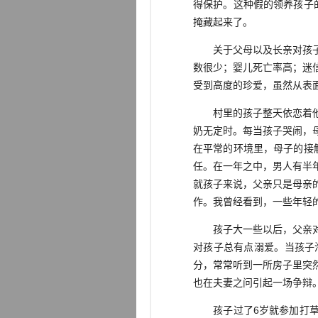
得保护。这种假的领养孩子
掩藏起来了。
关于父母以及长亲对孩子的
数很少；婴儿死亡率高；迷
受到高度的珍爱，虽然从表
村里的孩子整天依恋着他们
奶无定时。每当孩子哭闹，
在平常的环境里，母子的接
任。在一年之中，男人有半
就孩子来说，父亲只是母亲
作。我曾经看到，一些年轻
孩子大一些以后，父亲对孩
对孩子总有点溺爱。当孩子
分，常常听到一所房子里突
也在夫妻之问引起一场争辩
孩子过了6岁就参加打草、