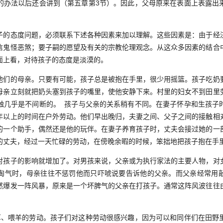
的办法以后还会讲到（第五章第3节）。因此，父母原来在表面上表露出
态度问题，必须联系下述各种因素来加以理解。这些因素是：由于经
信鬼怪恶煞；要子嗣的愿望及有关的宗教伦理观念。从这众多因素的结合
面上看，对待孩子的态度是淡漠的。
的母亲。只要有可能，孩子总是被抱在手里，很少用摇篮。孩子吃奶
母亲立刻就把奶头塞到孩子的嘴里，使他安静下来。村里的妇女不到田里
触几乎是不间断的。 孩子与父亲的关系稍有不同。在妻子怀孕和生孩子
年以上的时间在户外劳动。他们早出晚归，夫妻之间、父子之间的接触相
的一个助手，偶然还是他的玩伴。在妻子养育孩子时，丈夫会接过她的一
的丈夫，经过一天忙碌的劳动，在傍晚余暇的时候，笨拙地把孩子抱在手
子的影响就增加了。对男孩来说，父亲或为执行家法的主要人物，对
淘气时，母亲往往不惩罚他而只吓唬说要告诉他的父亲。而父亲经常用
然爆发一阵风暴，原来是一个坏脾气的父亲在打孩子。通常这阵风波往往
。
喂羊的劳动。孩子们对这种劳动很感兴趣，因为可以和同伴们在田野