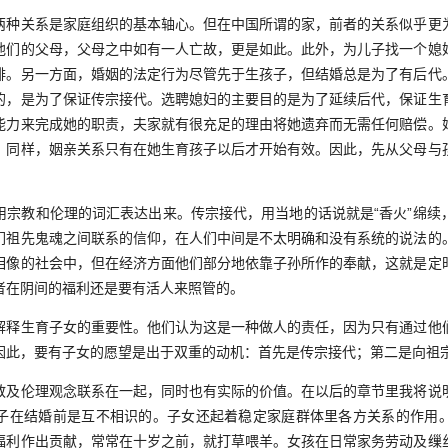
关系是家庭组织的基本轴心。但在中国所谓的家，前者的关系似乎更
他们的父母，父母之中如有一人亡故，更是如此。此外，为儿子找一个媳
排。另一方面，婚姻的法定行为尽管先于生孩子，但结婚总是为了有后代
的，是为了保证传宗接代。选聘媳妇的主要目的是为了延续后代，保证生
能力来完成她的职责，夫家就有很充足的理由将她遗弃而无需任何赔偿。
。同样，姻亲关系只有在她生育孩子以后才开始有效。因此，先从父母与
教和伦理的词汇表达出来。传宗接代，用当地的话说就是“香火”绵续
们祖先鬼魂之间联系的信仰，在人们中间是不太明确和没有系统的说法的
相像的社会中，但在经济方面他们部分地依靠子孙所作的奉献，这就是定
者在阴间的福利还是要有活人来照管的。
生育子女的重要性。他们认为这是一种做人的责任，因为只有通过他
因此，要有子女的愿望是出于双重的动机：首先是传宗接代；第二是向祖
伦理观念联系在一起，同时也有实际的价值。在以后的章节里我将说
子在结婚前是互不相识的。子女还起着稳定家庭群体里各方关系的作用
福利作出贡献，常常在十岁之前，就打草喂羊。女孩在日常家务劳动及缫