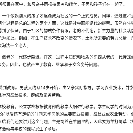
一般都呆在家中，和母亲共同操持家务和缫丝，不再和孩子们在一起了。
个依赖别人的孩子才逐渐成为社区的一个正式成员，同样，通过这种
两个过程是总的过程的两个方面，这就是社会职能逐代的继替。虽然在生
得到了保证。由于社区的物质条件有限，老的不代谢，新生力量的社会功
尤为如此。例如，在生产技术不改变的情况下，土地所需要的劳力总量一
要淘汰一个老人。
老的一代逐步隐退。在这一过程中知识和物质的东西从老的一代传递
义务。因此，也就产生了教育、继承和子女义务等问题。
教育。男孩大约从14岁开始，由父亲实际指导，学习农业技术，并参
处学习蚕丝技术、缝纫及家务劳动。
教育。公立学校根据教育部的教学大纲进行教学。学生就学的时间为
12岁以后还有足够的时间来学习他的主要职业技能，蚕丝业或农业劳动。
以后我们还要讲到这个问题。羊是饲养在羊圈里的，因此要为羊打饲草（
济活动与学校的课程发生了矛盾。