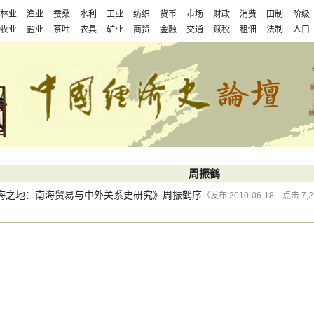
林业
渔业
蚕桑
水利
工业
纺织
货币
市场
财政
消费
田制
阶级
牧业
盐业
茶叶
农具
矿业
商贸
金融
交通
赋税
租佃
法制
人口
周振鹤
海之地：南海贸易与中外关系史研究》周振鹤序
（发布 2010-06-18 点击 7,