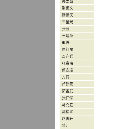
吴太昌
剧锦文
隋福民
王星光
张芳
王建革
邢铁
唐红丽
邓亦兵
张春海
傅衣凌
方行
卢麒元
萨孟武
张伟保
马克垚
郭松义
赵善轩
曾江