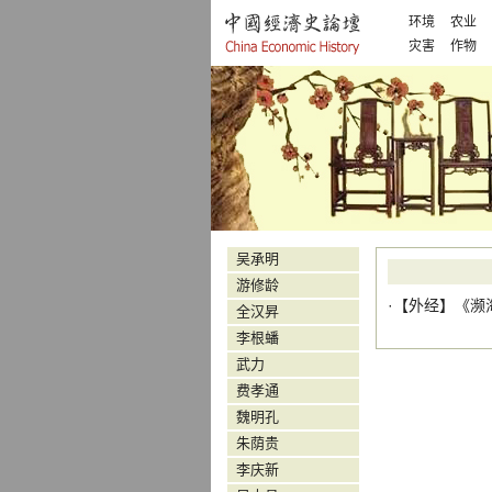
环境
农业
灾害
作物
吴承明
游修龄
·【
外经
】
《濒
全汉昇
李根蟠
武力
费孝通
魏明孔
朱荫贵
李庆新