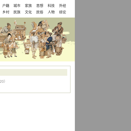
户籍
城市
家族
思想
科技
外经
乡村
民族
文化
民俗
人物
综论
220）