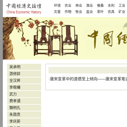
环境
农业
林业
渔业
蚕桑
水利
工业
灾害
作物
牧业
盐业
茶叶
农具
矿业
吴承明
游修龄
·
唐宋变革中的道德至上倾向——唐宋变革笔
全汉昇
李根蟠
武力
费孝通
魏明孔
朱荫贵
李庆新