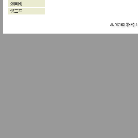
张国刚
倪玉平