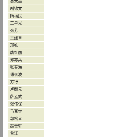
吴太昌
剧锦文
隋福民
王星光
张芳
王建革
邢铁
唐红丽
邓亦兵
张春海
傅衣凌
方行
卢麒元
萨孟武
张伟保
马克垚
郭松义
赵善轩
曾江