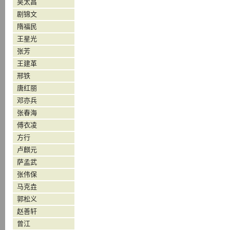
吴太昌
剧锦文
隋福民
王星光
张芳
王建革
邢铁
唐红丽
邓亦兵
张春海
傅衣凌
方行
卢麒元
萨孟武
张伟保
马克垚
郭松义
赵善轩
曾江