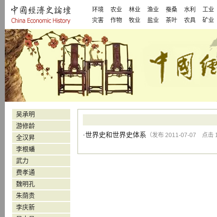
环境
农业
林业
渔业
蚕桑
水利
工业
灾害
作物
牧业
盐业
茶叶
农具
矿业
吴承明
游修龄
·
世界史和世界史体系
（发布 2011-07-07 点击 1
全汉昇
李根蟠
武力
费孝通
魏明孔
朱荫贵
李庆新