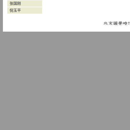
张国刚
倪玉平