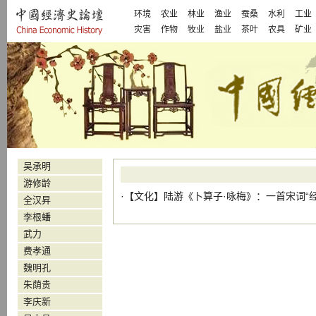
环境
农业
林业
渔业
蚕桑
水利
工业
灾害
作物
牧业
盐业
茶叶
农具
矿业
吴承明
游修龄
·【
文化
】
陆游《卜算子·咏梅》：一首宋词“
全汉昇
李根蟠
武力
费孝通
魏明孔
朱荫贵
李庆新