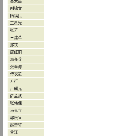
吴太昌
剧锦文
隋福民
王星光
张芳
王建革
邢铁
唐红丽
邓亦兵
张春海
傅衣凌
方行
卢麒元
萨孟武
张伟保
马克垚
郭松义
赵善轩
曾江