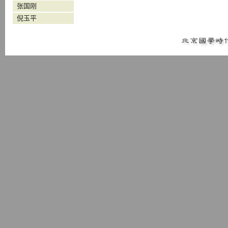
张国刚
倪玉平