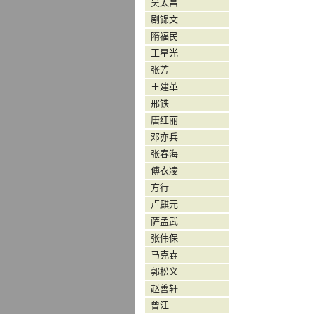
吴太昌
剧锦文
隋福民
王星光
张芳
王建革
邢铁
唐红丽
邓亦兵
张春海
傅衣凌
方行
卢麒元
萨孟武
张伟保
马克垚
郭松义
赵善轩
曾江