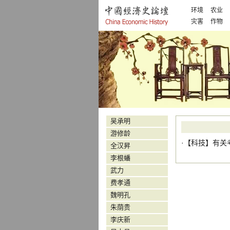
环境
农业
灾害
作物
吴承明
游修龄
·【
科技
】
有关
全汉昇
李根蟠
武力
费孝通
魏明孔
朱荫贵
李庆新