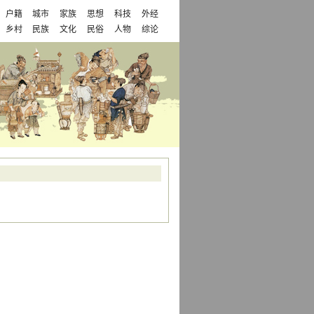
户籍
城市
家族
思想
科技
外经
乡村
民族
文化
民俗
人物
综论