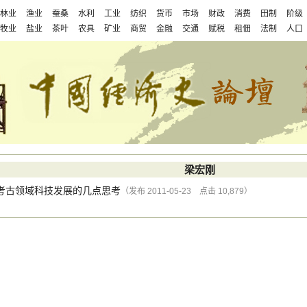
林业
渔业
蚕桑
水利
工业
纺织
货币
市场
财政
消费
田制
阶级
牧业
盐业
茶叶
农具
矿业
商贸
金融
交通
赋税
租佃
法制
人口
梁宏刚
考古领域科技发展的几点思考
（发布 2011-05-23 点击 10,879）