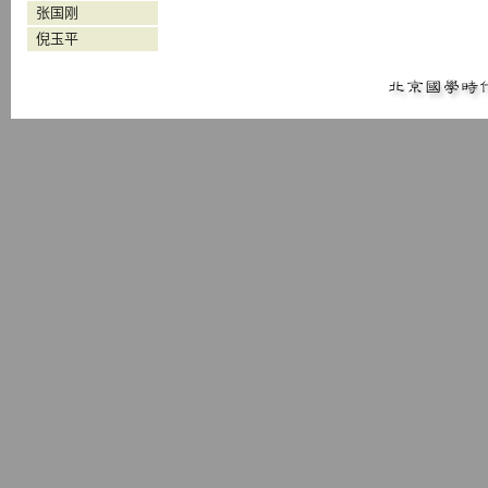
张国刚
倪玉平