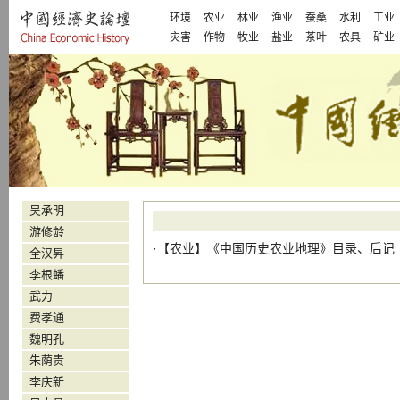
环境
农业
林业
渔业
蚕桑
水利
工业
灾害
作物
牧业
盐业
茶叶
农具
矿业
吴承明
游修龄
·【
农业
】
《中国历史农业地理》目录、后记
全汉昇
李根蟠
武力
费孝通
魏明孔
朱荫贵
李庆新