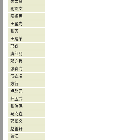
吴太昌
剧锦文
隋福民
王星光
张芳
王建革
邢铁
唐红丽
邓亦兵
张春海
傅衣凌
方行
卢麒元
萨孟武
张伟保
马克垚
郭松义
赵善轩
曾江