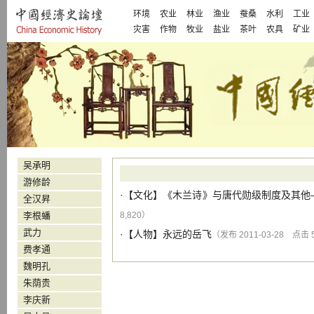
环境
农业
林业
渔业
蚕桑
水利
工业
灾害
作物
牧业
盐业
茶叶
农具
矿业
吴承明
游修龄
·【
文化
】
《木兰诗》与唐代勋级制度及其他
全汉昇
李根蟠
8,820）
武力
·【
人物
】
永远的岳飞
（发布 2011-03-28 点击 
费孝通
魏明孔
朱荫贵
李庆新