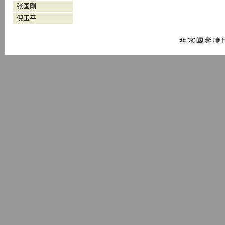
张国刚
倪玉平