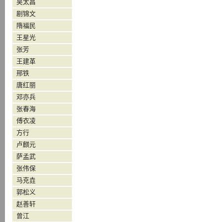
吴太昌
剧锦文
隋福民
王星光
张芳
王建革
邢铁
唐红丽
邓亦兵
张春海
傅衣凌
方行
卢麒元
萨孟武
张伟保
马克垚
郭松义
赵善轩
曾江