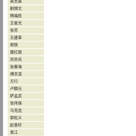
吴太昌
剧锦文
隋福民
王星光
张芳
王建革
邢铁
唐红丽
邓亦兵
张春海
傅衣凌
方行
卢麒元
萨孟武
张伟保
马克垚
郭松义
赵善轩
曾江