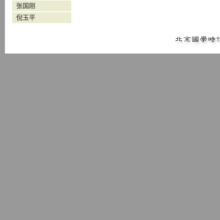
张国刚
倪玉平