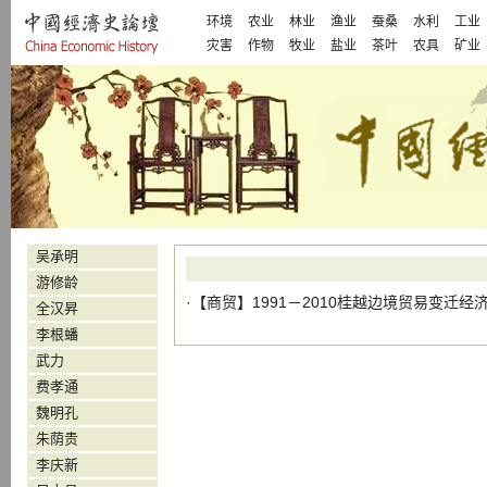
环境
农业
林业
渔业
蚕桑
水利
工业
灾害
作物
牧业
盐业
茶叶
农具
矿业
吴承明
游修龄
·【
商贸
】
1991－2010桂越边境贸易变迁经
全汉昇
李根蟠
武力
费孝通
魏明孔
朱荫贵
李庆新