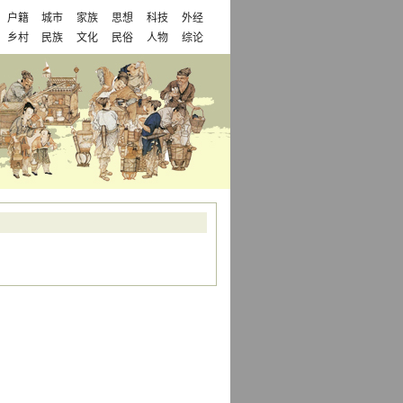
户籍
城市
家族
思想
科技
外经
乡村
民族
文化
民俗
人物
综论