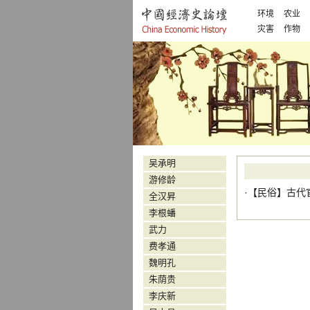
环境
农业
灾害
作物
吴承明
游修龄
·【
民俗
】
古代
全汉昇
李根蟠
武力
费孝通
魏明孔
朱荫贵
李庆新