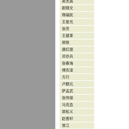
吴太昌
剧锦文
隋福民
王星光
张芳
王建革
邢铁
唐红丽
邓亦兵
张春海
傅衣凌
方行
卢麒元
萨孟武
张伟保
马克垚
郭松义
赵善轩
曾江