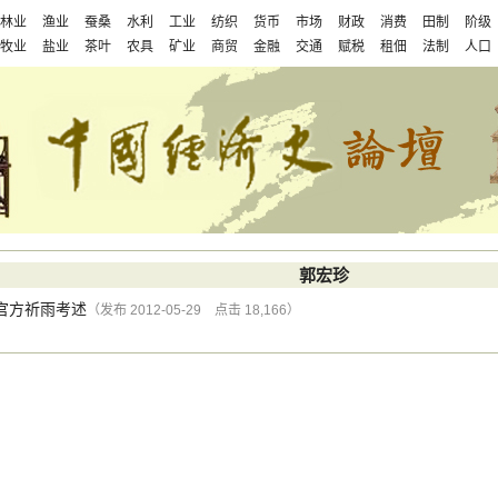
林业
渔业
蚕桑
水利
工业
纺织
货币
市场
财政
消费
田制
阶级
牧业
盐业
茶叶
农具
矿业
商贸
金融
交通
赋税
租佃
法制
人口
郭宏珍
官方祈雨考述
（发布 2012-05-29 点击 18,166）