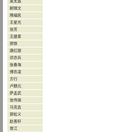
吴太昌
剧锦文
隋福民
王星光
张芳
王建革
邢铁
唐红丽
邓亦兵
张春海
傅衣凌
方行
卢麒元
萨孟武
张伟保
马克垚
郭松义
赵善轩
曾江