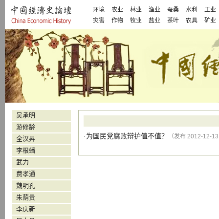
环境
农业
林业
渔业
蚕桑
水利
工业
灾害
作物
牧业
盐业
茶叶
农具
矿业
吴承明
游修龄
·
为国民党腐败辩护值不值？
（发布 2012-12-1
全汉昇
李根蟠
武力
费孝通
魏明孔
朱荫贵
李庆新