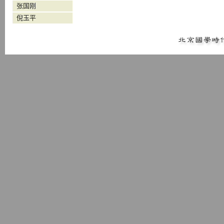
张国刚
倪玉平