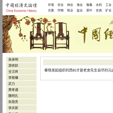
环境
农业
林业
渔业
蚕桑
水利
工业
灾害
作物
牧业
盐业
茶叶
农具
矿业
吴承明
游修龄
·
秦晓发起组织的西纠才是老舍先生自尽的元
全汉昇
李根蟠
武力
费孝通
魏明孔
朱荫贵
李庆新