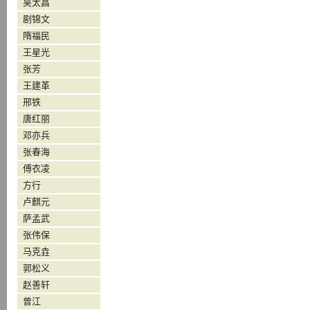
吴太昌
剧锦文
隋福民
王星光
张芳
王建革
邢铁
唐红丽
邓亦兵
张春海
傅衣凌
方行
卢麒元
萨孟武
张伟保
马克垚
郭松义
赵善轩
曾江