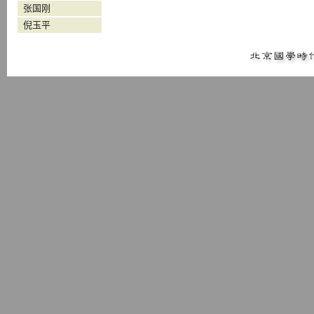
张国刚
倪玉平