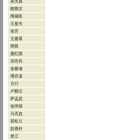
吴太昌
剧锦文
隋福民
王星光
张芳
王建革
邢铁
唐红丽
邓亦兵
张春海
傅衣凌
方行
卢麒元
萨孟武
张伟保
马克垚
郭松义
赵善轩
曾江