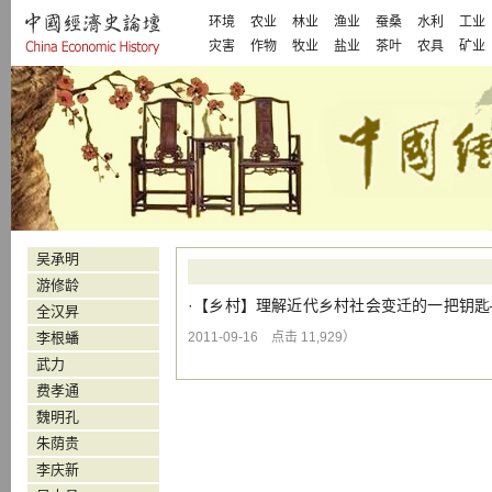
环境
农业
林业
渔业
蚕桑
水利
工业
灾害
作物
牧业
盐业
茶叶
农具
矿业
吴承明
游修龄
·【
乡村
】
理解近代乡村社会变迁的一把钥匙—
全汉昇
李根蟠
2011-09-16 点击 11,929）
武力
费孝通
魏明孔
朱荫贵
李庆新