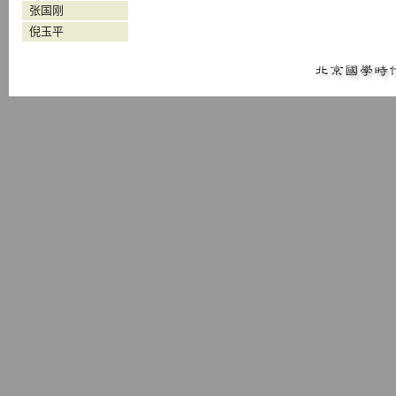
张国刚
倪玉平