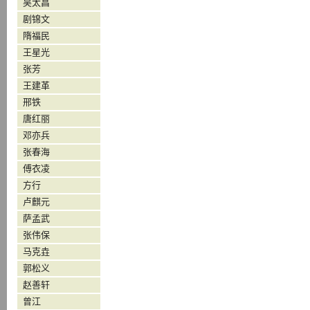
吴太昌
剧锦文
隋福民
王星光
张芳
王建革
邢铁
唐红丽
邓亦兵
张春海
傅衣凌
方行
卢麒元
萨孟武
张伟保
马克垚
郭松义
赵善轩
曾江