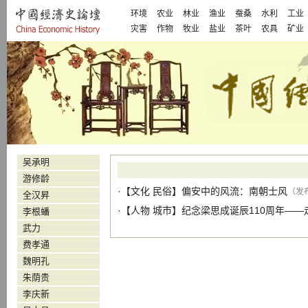
环境
农业
林业
渔业
蚕桑
水利
工业
灾害
作物
牧业
盐业
茶叶
农具
矿业
吴承明
游修龄
·【
文化
民俗
】
偏安中的风流：南朝士风
（发布
全汉昇
·【
人物
城市
】
纪念梁思成诞辰110周年—
李根蟠
武力
费孝通
魏明孔
朱荫贵
李庆新