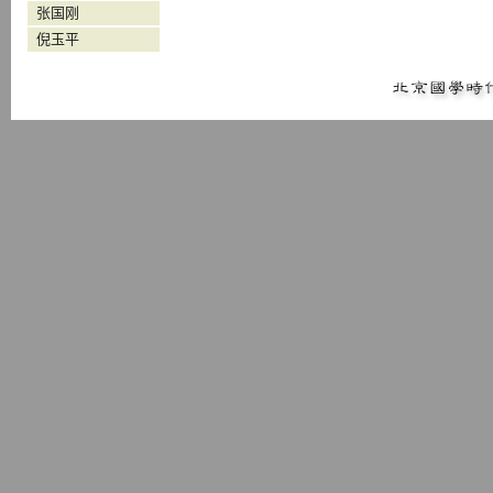
张国刚
倪玉平