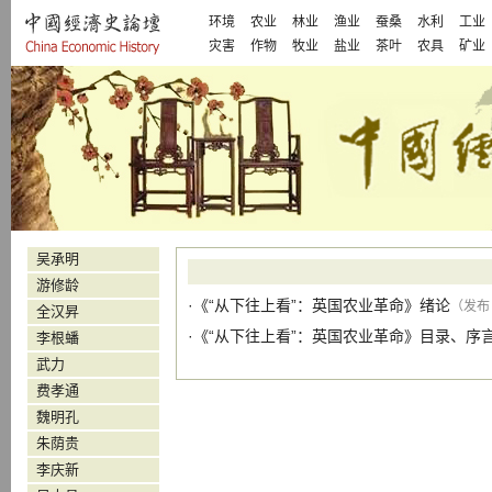
环境
农业
林业
渔业
蚕桑
水利
工业
灾害
作物
牧业
盐业
茶叶
农具
矿业
吴承明
游修龄
·
《“从下往上看”：英国农业革命》绪论
（发布 
全汉昇
·
《“从下往上看”：英国农业革命》目录、序
李根蟠
武力
费孝通
魏明孔
朱荫贵
李庆新