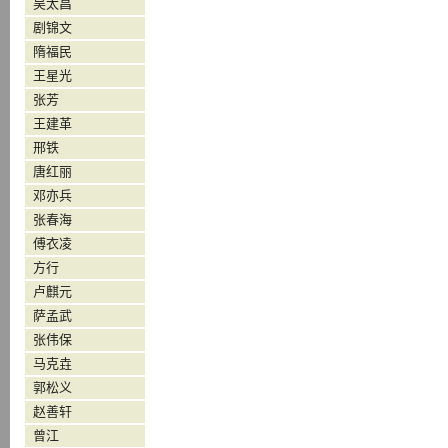
吴太昌
剧锦文
隋福民
王星光
张芳
王建革
邢铁
唐红丽
邓亦兵
张春海
傅衣凌
方行
卢麒元
萨孟武
张伟保
马克垚
郭松义
赵善轩
曾江