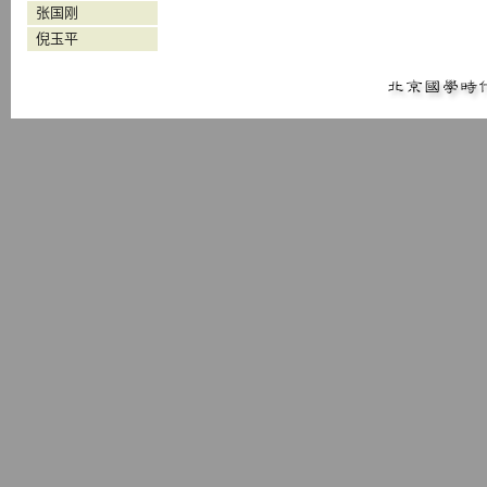
张国刚
倪玉平