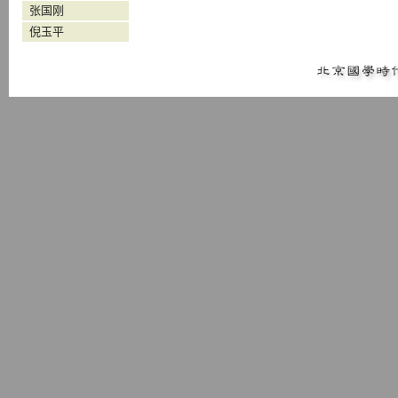
张国刚
倪玉平