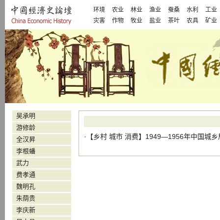
环境
农业
林业
渔业
蚕桑
水利
工业
灾害
作物
牧业
盐业
茶叶
农具
矿业
吴承明
游修龄
·【
乡村
城市
消费
】
1949—1956年中国
全汉昇
李根蟠
武力
费孝通
魏明孔
朱荫贵
李庆新