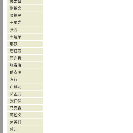
吴太昌
剧锦文
隋福民
王星光
张芳
王建革
邢铁
唐红丽
邓亦兵
张春海
傅衣凌
方行
卢麒元
萨孟武
张伟保
马克垚
郭松义
赵善轩
曾江