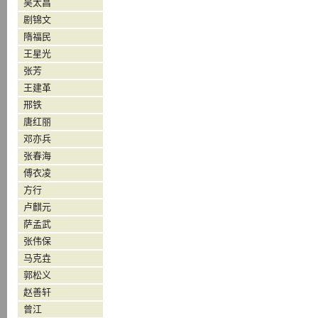
吴太昌
剧锦文
隋福民
王星光
张芳
王建革
邢铁
唐红丽
邓亦兵
张春海
傅衣凌
方行
卢麒元
萨孟武
张伟保
马克垚
郭松义
赵善轩
曾江