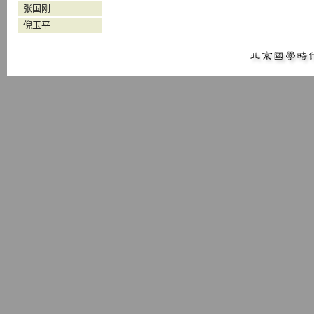
张国刚
倪玉平