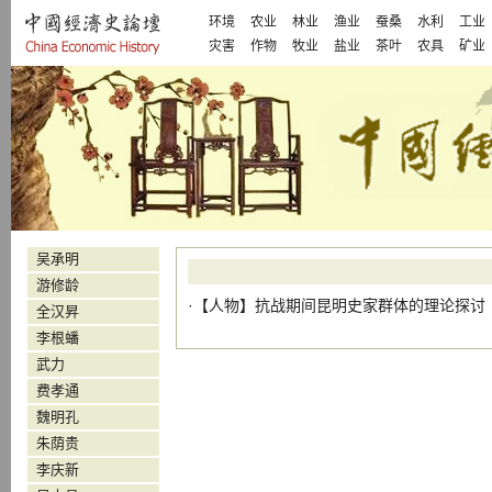
环境
农业
林业
渔业
蚕桑
水利
工业
灾害
作物
牧业
盐业
茶叶
农具
矿业
吴承明
游修龄
·【
人物
】
抗战期间昆明史家群体的理论探讨
全汉昇
李根蟠
武力
费孝通
魏明孔
朱荫贵
李庆新