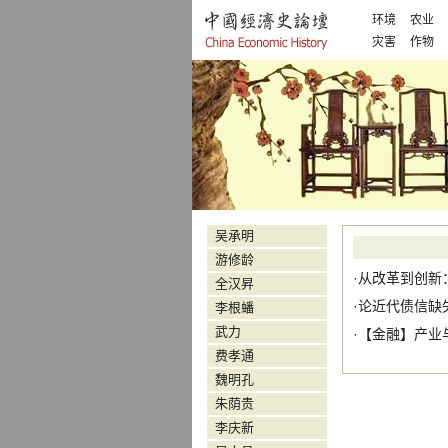
环境
农业
灾害
作物
吴承明
游修龄
·
从改革到创新
全汉昇
·
论近代债信缺
李根蟠
武力
·【
金融
】
产业
费孝通
魏明孔
朱荫贵
李庆新