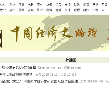
林业
渔业
蚕桑
水利
工业
纺织
货币
市场
财政
消费
田制
阶级
牧业
盐业
茶叶
农具
矿业
商贸
金融
交通
赋税
租佃
法制
人口
孙建国
：对经济史话语权的阐释
（发布 2015-01-13 点击 19,688）
失与民国政府债信维护
（发布 2015-01-12 点击 12,438）
与金融：2011年河南大学经济史研究国际研讨会综述
（发布 2012-04-09 点