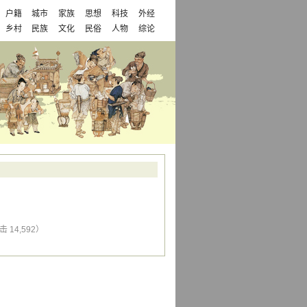
户籍
城市
家族
思想
科技
外经
乡村
民族
文化
民俗
人物
综论
击 14,592）