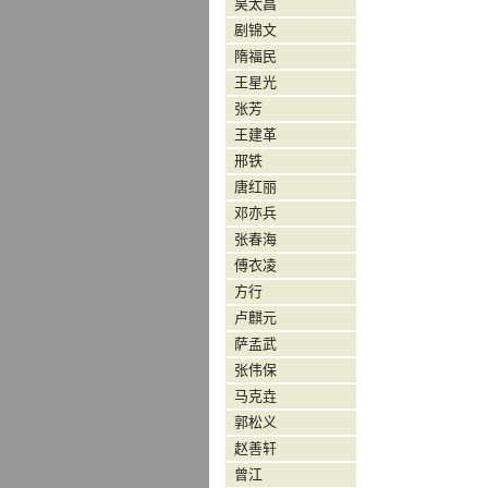
吴太昌
剧锦文
隋福民
王星光
张芳
王建革
邢铁
唐红丽
邓亦兵
张春海
傅衣凌
方行
卢麒元
萨孟武
张伟保
马克垚
郭松义
赵善轩
曾江