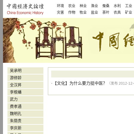
环境
农业
林业
渔业
蚕桑
水利
工业
灾害
作物
牧业
盐业
茶叶
农具
矿业
吴承明
游修龄
·【
文化
】
为什么要力挺中医？
（发布 2012-12
全汉昇
李根蟠
武力
费孝通
魏明孔
朱荫贵
李庆新