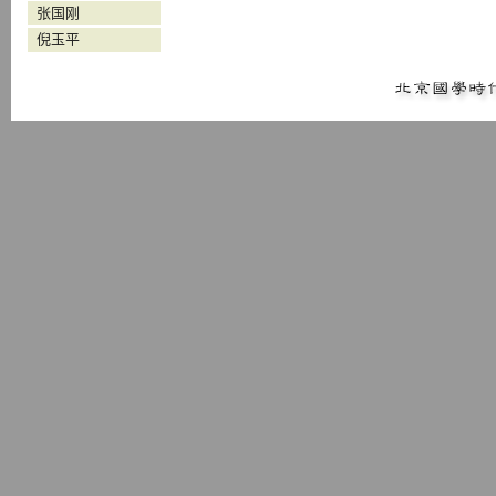
张国刚
倪玉平