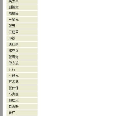
吴太昌
剧锦文
隋福民
王星光
张芳
王建革
邢铁
唐红丽
邓亦兵
张春海
傅衣凌
方行
卢麒元
萨孟武
张伟保
马克垚
郭松义
赵善轩
曾江