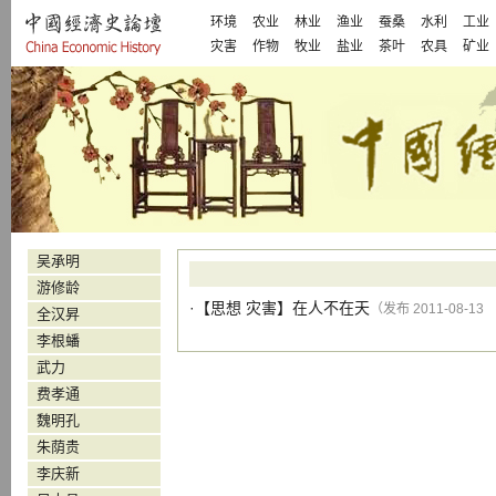
环境
农业
林业
渔业
蚕桑
水利
工业
灾害
作物
牧业
盐业
茶叶
农具
矿业
吴承明
游修龄
·【
思想
灾害
】
在人不在天
（发布 2011-08-13
全汉昇
李根蟠
武力
费孝通
魏明孔
朱荫贵
李庆新