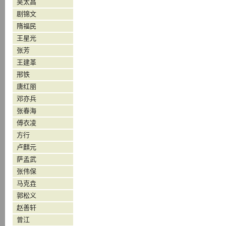
吴太昌
剧锦文
隋福民
王星光
张芳
王建革
邢铁
唐红丽
邓亦兵
张春海
傅衣凌
方行
卢麒元
萨孟武
张伟保
马克垚
郭松义
赵善轩
曾江