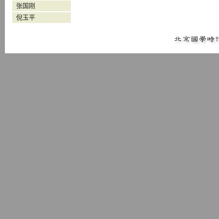
张国刚
倪玉平