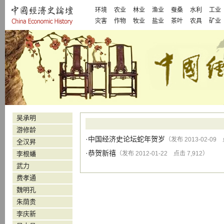
环境
农业
林业
渔业
蚕桑
水利
工业
灾害
作物
牧业
盐业
茶叶
农具
矿业
吴承明
游修龄
·
中国经济史论坛蛇年贺岁
（发布 2013-02-09 
全汉昇
·
恭贺新禧
李根蟠
（发布 2012-01-22 点击 7,912）
武力
费孝通
魏明孔
朱荫贵
李庆新