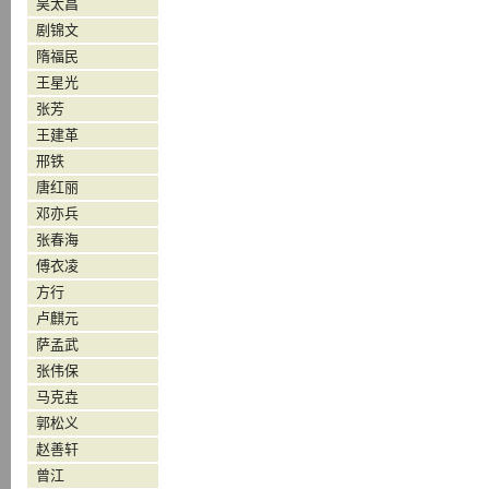
吴太昌
剧锦文
隋福民
王星光
张芳
王建革
邢铁
唐红丽
邓亦兵
张春海
傅衣凌
方行
卢麒元
萨孟武
张伟保
马克垚
郭松义
赵善轩
曾江