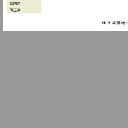
张国刚
倪玉平