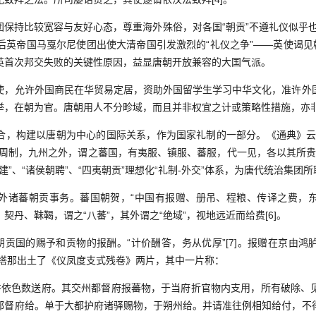
持比较宽容与友好心态，尊重海外殊俗，对各国“朝贡”不遵礼仪似乎也
年后英帝国马戛尔尼使团出使大清帝国引发激烈的“礼仪之争”——英使谒见
英首次邦交失败的关键性原因，益显唐朝开放兼容的大国气派。
允许外国商民在华贸易定居，资助外国留学生学习中华文化，准许外
举，在朝为官。唐朝用人不分畛域，而且并非权宜之计或策略性措施，亦
构建以唐朝为中心的国际关系，作为国家礼制的一部分。《通典》云
周制，九州之外，谓之蕃国，有夷服、镇服、蕃服，代一见，各以其所贵之
封建”、“诸侯朝聘”、“四夷朝贡”理想化“礼制-外交”体系，为唐代统治集团
诸蕃朝贡事务。蕃国朝贺，“中国有报赠、册吊、程粮、传译之费，东
契丹、靺鞨，谓之“八蕃”，其外谓之“绝域”，视地远近而给费[6]。
贡国的赐予和贡物的报酬。“计价酬答，务从优厚”[7]。报赠在京由鸿
斯塔那出土了《仪凤度支式残卷》两片，其中一片称：
依色数送府。其交州都督府报蕃物，于当府折官物内支用，所有破除、
都督府给。单于大都护府诸驿赐物，于朔州给。并请准往例相知给付，不