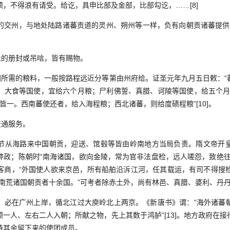
，不得浪有请受。给讫，具申比部及金部，比部勾讫，……[8]
州，与地处陆路诸蕃贡道的灵州、朔州等一样，负有向朝贡诸蕃提供“报
的册封或吊唁，皆有赐物。
所需的粮料，一般按路程远近分等第由州府给。证圣元年九月五日敕：“
、大食等国使，宜给六个月粮；尸利佛誓、真腊、诃陵等国使，给五个月
豕皆一。西南蕃使还者，给入海程粮；西北诸蕃，则给度碛程粮”[10]。
通服务。
从海路来中国朝贡，迎送、馆毂等皆由岭南地方当局负责。隋文帝开皇
弊政；陈朝时“南海诸国，欲向金陵，常为官非法盘检，远人嗟怨，致绝往
商，“外国使人欲来京邑，所有船舶沿泝江河，任其载运，有司不得搜检”
南荒诸国朝贡者十余国。”可考者除赤土外，尚有林邑、真腊、婆利、丹丹、盘
在广州上岸，循北江过大庾岭北上两京。《新唐书》谓：“海外诸蕃
一人、左右二人入朝；所献之物，先上其数于鸿胪”[13]。地方政府在
待其余留下来的使团成员。