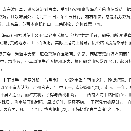
东渡日本，遭风漂流到海南，受到万安州豪族冯若芳的热情款待。据
奴婢。其奴婢居处，南北二三日，东西五日行，村村相次，总是若芳奴婢之
。其宅后，苏芳木露积如山；其余财物，亦称此焉”[18]。
南五州招讨使韦公干“以兄事武振”。他的“致富”手段，即采用所谓“得牟
飘到行咒的地方，由此而发财，实际上是海上抢劫。段公路《投荒杂录》
金，为海中大豪，犀象玳瑁仓库数百。先是，西域贾漂舶溺者因而有
海中五郡绝远，不幸风漂失路入振州境内，振民即登山披发以呪诅，起风
]。
下其手，插足外贸，与民争利。史载“南海有蛮舶之利，珍货辐辏。
]。 以至于有人认为，广州官吏，“十中无一，肯识廉耻”[21]。贞元十一
“计居人之业，而榷其利，所得与两税相埒。……西南大海中诸国舶至，
象珠贝，称商货而出诸境。周以岁时，循环不绝。” 王锷凭借雄厚财力，在
，居方面，凡二十余年，终官使相[22]。王锷堪称“官而富者”之典型。