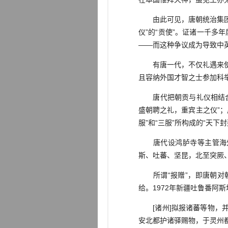
由此可见，唐朝统治集团保
仪”的“贡使”。证诸一千多
——而这种争议成为导致中
有唐一代，不仅礼遇来使，
且容纳外国才智之士参加科
唐代把朝贡与礼仪相结合，
盛朝聘之礼，重宾主之仪”；
服”和“三服”所构成的“天下
唐代设鸿胪寺等主管海外
斯、吐蕃、坚昆，北至突厥、
所谓“报赠”，即唐朝对朝
给。1972年新疆吐鲁番阿
[诸州]拟报诸蕃等物，并
安北都护诸驿赐物，于灵州