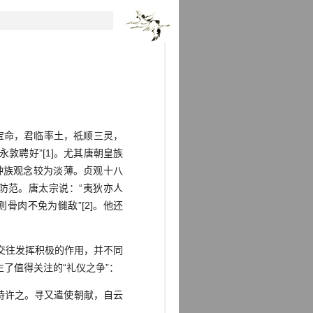
宝命，君临率土，祗顺三灵，
聘好”[1]。尤其唐朝皇族
种族观念较为淡薄。贞观十八
防范。唐太宗说：“夷狄亦人
肉不免为雠敌”[2]。他还
交往发挥积极的作用，并不同
了值得关注的“礼仪之争”：
特许之。寻又遣使朝献，自云