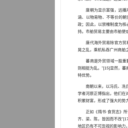
唐朝为显示富强，远播声威
涵、以物易物、不等价的朝
政；因此，以禁榷制度为核
持。市舶贸易主要由市舶使
唐代海外贸易除官方贸易外
晃之乱，乘机私吞广州商舶
蕃商是外贸领域一股重要力
则相挺为乱。”[15]显然
特优势。
南朝以来，以冯氏、冼氏等
学者河原正博指出，他们在
积累财富，形成了强大的势力[
正如《隋书·食货志》所谓
齐、梁、陈，皆因而不改”[
地区仍有不可忽视的影响力