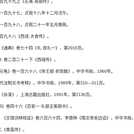
一百九十九上《东夷·高丽传》。
》卷一百九十七，贞观十八年十二月戊午。
》卷一百九十八，贞观二十一年五月庚辰。
一百九十八《西戎·大食传》。
：《通典》卷七十四《礼·宾礼一》，第2016页。
唐书》卷二百二十一下《西域传》。
府元龟》卷一百六十八《帝王部·却贡献》，中华书局，1960年。
唐代法制文书考释》，中华书局，1989年，第310—311页。
百《杂录》，上海古籍出版社，1991年，第2136页。
唐书》卷四十六《百官一·礼部主客郎中》。
整理：《文馆词林校証》卷六百六十四，李德林《隋文帝安边诏》，中华书局，2
十二《南蛮传》。