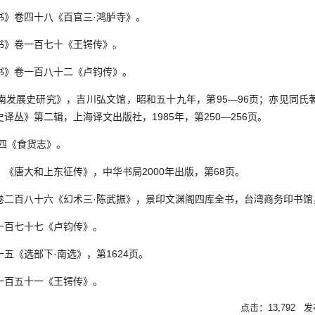
唐书》卷四十八《百官三·鸿胪寺》。
唐书》卷一百七十《王锷传》。
唐书》卷一百八十二《卢钧传》。
族华南发展史研究》，吉川弘文馆，昭和五十九年，第95—96页；亦见同
译丛》第二辑，上海译文出版社，1985年，第250—256页。
十四《食货志》。
校：《唐大和上东征传》，中华书局2000年出版，第68页。
记》卷二百八十六《幻术三·陈武振》，景印文渊阁四库全书，台湾商务印书馆，
卷一百七十七《卢钧传》。
十五《选部下·南选》，第1624页。
卷一百五十一《王锷传》。
点击：13,792 发布