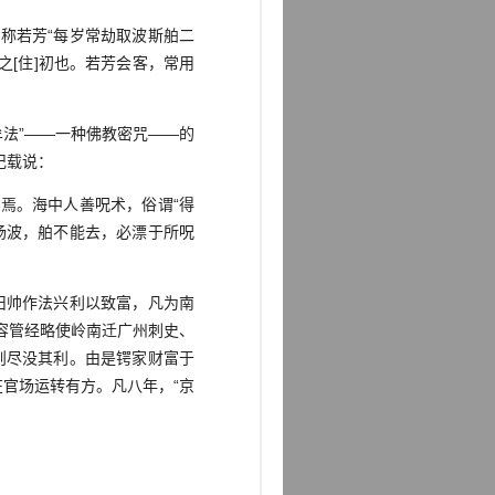
称若芳“每岁常劫取波斯舶二
[住]初也。若芳会客，常用
法”——一种佛教密咒——的
记载说：
焉。海中人善呪术，俗谓“得
扬波，舶不能去，必漂于所呪
旧帅作法兴利以致富，凡为南
年，容管经略使岭南迁广州刺史、
则尽没其利。由是锷家财富于
官场运转有方。凡八年，“京