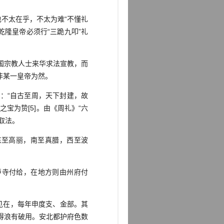
不太在乎，不太为难“不懂礼
乾隆皇帝必须行“三跪九叩”礼
国宗教人士来华求法宣教，而
非某一皇帝为然。
：“自古至周，天下封建，故
宝为贽[5]。由《周礼》“六
所取法。
至高丽，南至真腊，西至波
胪寺付给，在地方则由州府付
见在，每年申度支、金部。其
得浪有破用。安北都护府色数