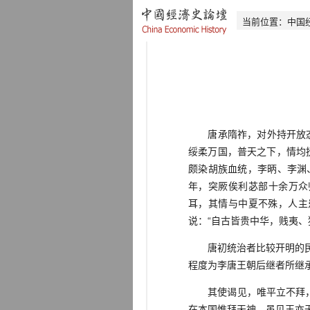
当前位置：
中国
唐承隋祚，对外持开放态度
绥柔万国，普天之下，情均
颇染胡族血统，李昞、李渊
年，突厥俟利苾部十余万众
耳，其情与中夏不殊，人主
说：“自古皆贵中华，贱夷、
唐初统治者比较开明的民族
程度为李唐王朝后继者所继
其使谒见，唯平立不拜，宪
在本国惟拜天神，虽见王亦无