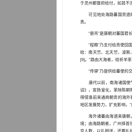
于灵州都督府给付，如其不须
可见地处海路蕃国贡道的交
责。
“册吊”是唐朝对蕃国君长
“程粮”乃支付给贡使回国
给：南天竺、北天竺、波斯
[9]。“路由大海者，给祈羊
“传驿”乃提供给蕃使的交
唐代以前，南海诸国使节
诏》，宣扬皇化，革除陈朝
得侵渔前来通商朝贡的海外客
地区发展势力，扩充影响，“
海外诸蕃由海道来唐朝，必
境；由海路朝者，广州择首领
京人数，以礼相送，还要礼