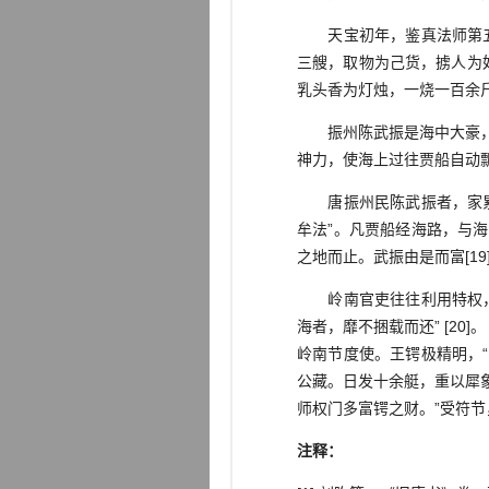
天宝初年，鉴真法师第五次
三艘，取物为己货，掳人为
乳头香为灯烛，一烧一百余斤
振州陈武振是海中大豪，海
神力，使海上过往贾船自动
唐振州民陈武振者，家累万
牟法”。凡贾船经海路，与
之地而止。武振由是而富[19
岭南官吏往往利用特权，上
海者，靡不捆载而还” [20
岭南节度使。王锷极精明，
公藏。日发十余艇，重以犀
师权门多富锷之财。”受符节
注释：