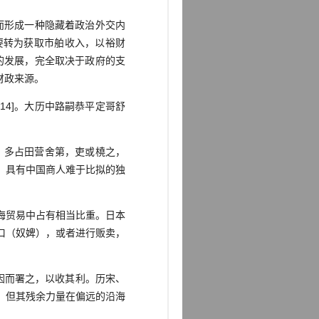
而形成一种隐藏着政治外交内
要转为获取市舶收入，以裕财
的发展，完全取决于政府的支
财政来源。
4]。大历中路嗣恭平定哥舒
，多占田营舍第，吏或橈之，
系，具有中国商人难于比拟的独
海贸易中占有相当比重。日本
口（奴婢），或者进行贩卖，
因而署之，以收其利。历宋、
陆，但其残余力量在偏远的沿海