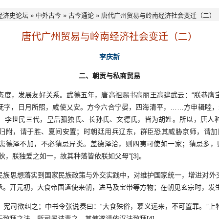
经济史论坛
»
中外古今
»
古今通论
» 唐代广州贸易与岭南经济社会变迁（二）
唐代广州贸易与岭南经济社会变迁（二）
李庆新
二、朝贡与私商贸易
，发展友好关系。武德五年，唐高祖赐书高丽王高建武云：“朕恭膺
抚字，日月所照，咸使乂安。方今六合宁晏，四海清平，……方申辑睦，永敦
、李世民三代，皇后孤独氏、长孙氏、文德氏，皆为胡姓。所以，唐人
归附，请于胜、夏间安置；时朝廷用兵辽东，群臣恐其威胁京师，请加
患德泽不加，不必猜忌异类。盖德泽洽，则四夷可使如一家；猜忌多，则骨
狄，朕独爱之如一，故其种落皆依朕如父母”[3]。
思想落实到国家民族政策与外交实践中，对维护国家统一，增进对外
承。开元初，大食帝国遣使来朝，进马及宝带等方物；在朝见玄宗时，发生
司欲纠之；中书令张说奏曰：“大食殊俗，慕义远来，不可置罪。”上
致拜之法。所司屡诘责之，其使遂请依汉法致拜[4]。