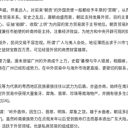
，怀柔远人，对前来“朝贡”的外国贡使一般都给予丰厚的“赏赐”，从
贡贸易关系。安史之乱后，唐朝由盛而衰，朝廷支持发展外贸，目的主
心、征抽“舶脚”、收取“上供”为内容的官方贸易居于主导地位。朝贡贸易
或兼任市舶使的岭南帅臣主持，注重经济效益，为地方和中央开辟可观的
，民间交易不容忽视。所谓“广人与夷人杂处，地征薄而丛求于川市”[1
之徒财宝数百万贯，可见经营外贸的商贾财富雄厚。
量。唐末居留广州的外商成千上万，史载“蕃僚与华人错居，相婚嫁
，蕃商在广州已经形成势力，在中外贸易中与海外市场更直接、更密切的联
为代表的粤西地区民族豪族往往以武力为后盾，亦盗亦商，始终在南
对外贸易中获得大量象牙、犀角、翡翠、珍珠等南海物产，并拥有很多生
16]。
：“岭外酋帅，因生口、翡翠、明珠、犀象之饶，雄于乡曲者，朝廷多
17]。虽然岭南豪族势力在贞观末年以后受到致命打击而基本退出广东大
，活跃于外贸领域，也是私商贸易的组成部分。