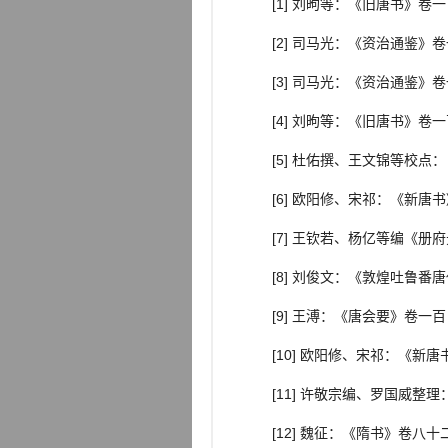
[1] 刘昫等：《旧唐书》卷
[2] 司马光：《资治通鉴
[3] 司马光：《资治通鉴
[4] 刘昫等：《旧唐书》卷
[5] 杜佑撰、王文锦等校点
[6] 欧阳修、宋祁：《新
[7] 王钦若、杨亿等编《册
[8] 刘俊文：《敦煌吐鲁番
[9] 王溥：《唐会要》卷一
[10] 欧阳修、宋祁：《新
[11] 许敬宗编、罗国威
[12] 魏征：《隋书》卷八