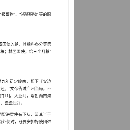
蕃物”、“诸驿赐物”等的职
蕃国使入朝，其粮料各分等第
粮；林邑国使，给三个月粮”
九年初定岭南，即下《安边
还。”文帝告诫广州当局，不
[11]。大业间，隋朝向南海
盘[12] 。
朝贺进贡使有下从，留其半于
接待外使时，既要安排好使团进