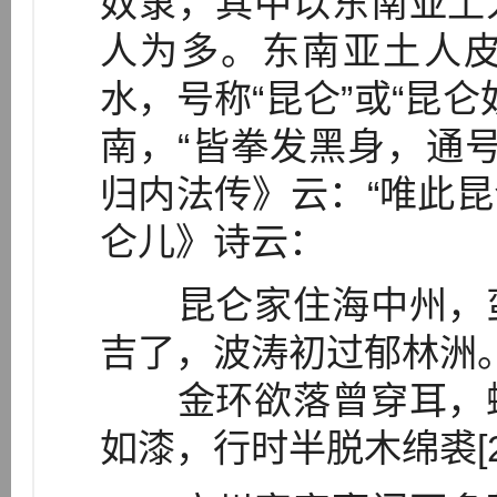
奴隶，其中以东南亚土
人为多。东南亚土人
水，号称“昆仑”或“昆
南，“皆拳发黑身，通号为
归内法传》云：“唯此昆仑
仑儿》诗云：
昆仑家住海中州，蛮
吉了，波涛初过郁林洲
金环欲落曾穿耳，螺
如漆，行时半脱木绵裘[2