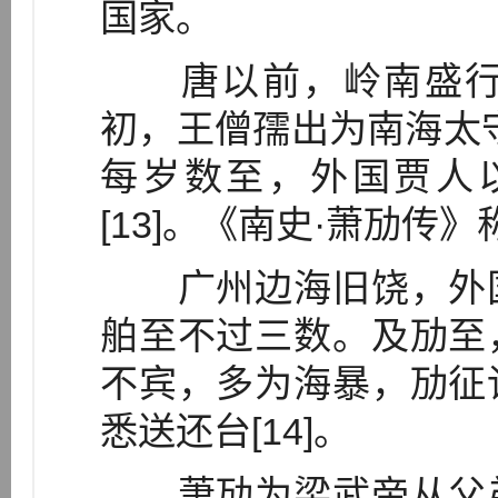
国家。
唐以前，岭南盛行
初，王僧孺出为南海太
每岁数至，外国贾人
[13]。《南史·萧劢传》
广州边海旧饶，外国
舶至不过三数。及劢至
不宾，多为海暴，劢征
悉送还台[14]。
萧劢为梁武帝从父弟