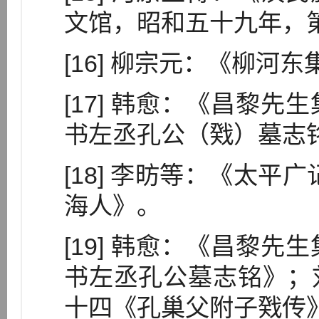
文馆，昭和五十九年，第
[16] 柳宗元：《柳河
[17] 韩愈：《昌黎
书左丞孔公（戣）墓志
[18] 李昉等：《太平
海人》。
[19] 韩愈：《昌黎
书左丞孔公墓志铭》；
十四《孔巢父附子戣传