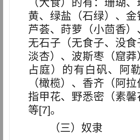
（大食）的有：珊瑚、
黄、绿盐（石绿）、金
芦荟、莳萝（小茴香）
无石子（无食子、没食
淡杏）、波斯枣（窟莽
占庭）的有白矾、阿
（橄榄）、香齐（阿拉
指甲花、野悉密（素馨
等[7]。
（三）奴隶