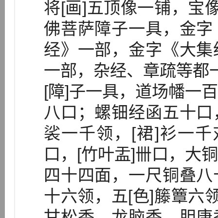
将[画]五顶像一铺，宝
佛菩萨障子一具，金字
经》一部，金字《大集
一部，杂经、章疏等都一
[障]子一具，道场幡一
八口；螺钿经函五十口
裟一千领，[裙]衫一千
口，[竹叶盂]卌口，大
四十四面，一尺铜叠八
十六领，五[色]籐簟六
甘松香、龙脑香、胆唐