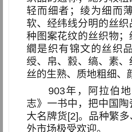
轻而细者；绫为细而
软、经纬线分明的丝织
种图案花纹的丝织物；
繝是织有锦文的丝织
绶、帛、縠、缟、素、
丝的生熟、质地粗细、颜
903年，阿拉伯地
志》一书中，把中国陶
大名牌货[2]。品种繁
外市场极受欢迎。