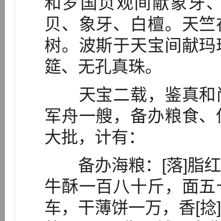
和罗国贞观间献象牙
贝、象牙、白檀。天竺
树。波斯于天宝间献玛
筵、无孔真珠。
天宝二载，鉴真和尚
军舟一艘，备办粮食、
大批，计有：
备办海粮：[落]脂红
牛酥一百八十斤，面五
车，干薄饼一万，香[捻