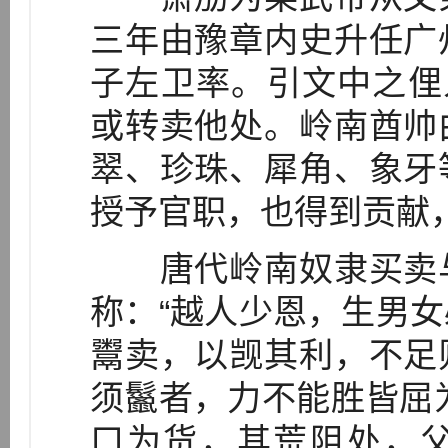
三年由豫章内史升任广
子左卫率。引文中之俚
或转卖他处。岭南酋帅
翠、珍珠、犀角、象牙
授予官职，也得到贡献，
唐代岭南奴隶买卖与
称：“越人少恩，生男
鬻卖，以觊其利，不足
须鬣者，力不能胜皆屈为僮
口为货，其荒阻处，父子